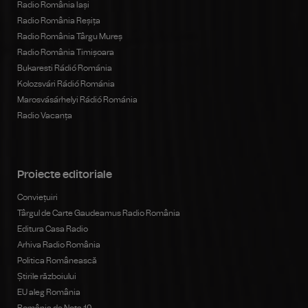
Radio România Iași
Radio România Reșița
Radio România Târgu Mureș
Radio România Timișoara
Bukaresti Rádió Románia
Kolozsvári Rádió Románia
Marosvásárhelyi Rádió Románia
Radio Vacanța
Proiecte editoriale
Conviețuiri
Târgul de Carte Gaudeamus Radio România
Editura Casa Radio
Arhiva Radio România
Politica Românească
Știrile războiului
EU aleg România
România de Nota 10