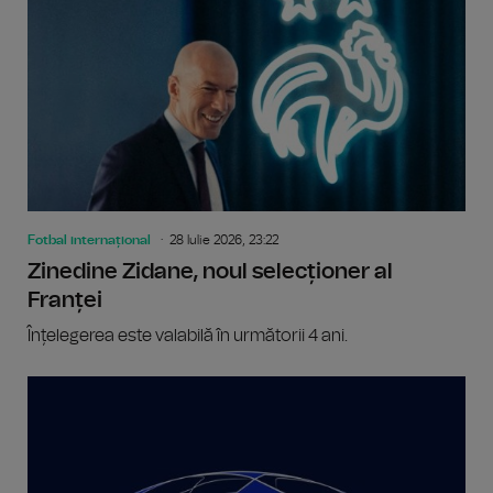
Fotbal internațional
28 Iulie 2026, 23:22
Zinedine Zidane, noul selecționer al
Franței
Înțelegerea este valabilă în următorii 4 ani.