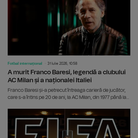
Fotbal internațional
31 Iulie 2026, 10:58
A murit Franco Baresi, legendă a clubului
AC Milan și a naționalei Italiei
Franco Baresi și-a petrecut întreaga carieră de jucător,
care s-a întins pe 20 de ani, la AC Milan, din 1977 până la...