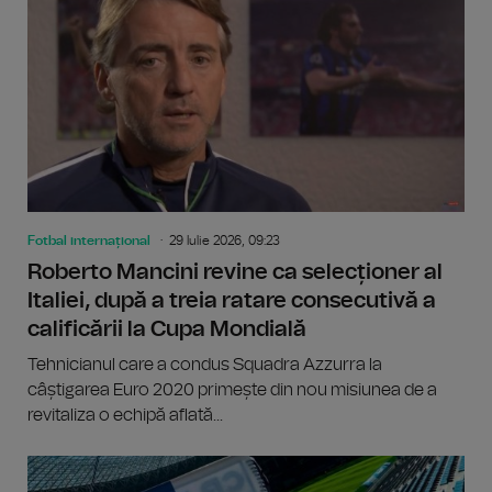
Fotbal internațional
29 Iulie 2026, 09:23
Roberto Mancini revine ca selecționer al
Italiei, după a treia ratare consecutivă a
calificării la Cupa Mondială
Tehnicianul care a condus Squadra Azzurra la
câștigarea Euro 2020 primește din nou misiunea de a
revitaliza o echipă aflată...