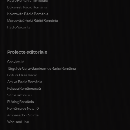
Radio România Timișoara
Bukaresti Rádió Románia
Kolozsvári Rádió Románia
Marosvásárhelyi Rádió Románia
Radio Vacanța
Proiecte editoriale
Conviețuiri
Târgul de Carte Gaudeamus Radio România
Editura Casa Radio
Arhiva Radio România
Politica Românească
Știrile războiului
EU aleg România
România de Nota 10
Ambasadorii Științei
Work and Live