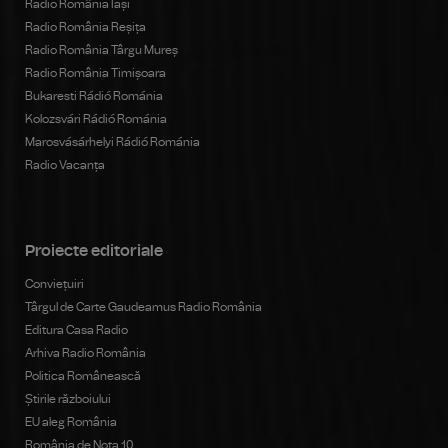
Radio România Iași
Radio România Reșița
Radio România Târgu Mureș
Radio România Timișoara
Bukaresti Rádió Románia
Kolozsvári Rádió Románia
Marosvásárhelyi Rádió Románia
Radio Vacanța
Proiecte editoriale
Conviețuiri
Târgul de Carte Gaudeamus Radio România
Editura Casa Radio
Arhiva Radio România
Politica Românească
Știrile războiului
EU aleg România
România de Nota 10