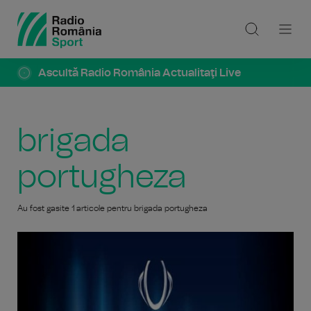
Ascultă Radio România Actualitaţi Live
brigada
portugheza
Au fost gasite 1 articole pentru brigada portugheza