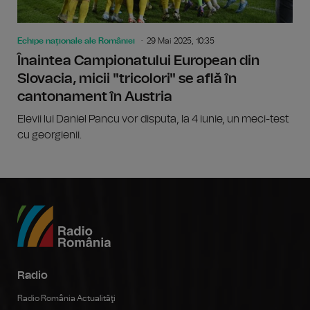
Echipe naționale ale României
29 Mai 2025, 10:35
Înaintea Campionatului European din
Slovacia, micii "tricolori" se află în
cantonament în Austria
Elevii lui Daniel Pancu vor disputa, la 4 iunie, un meci-test
cu georgienii.
Radio
Radio România Actualităţi