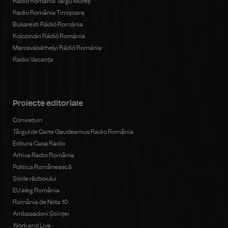
Radio România Târgu Mureș
Radio România Timișoara
Bukaresti Rádió Románia
Kolozsvári Rádió Románia
Marosvásárhelyi Rádió Románia
Radio Vacanța
Proiecte editoriale
Conviețuiri
Târgul de Carte Gaudeamus Radio România
Editura Casa Radio
Arhiva Radio România
Politica Românească
Știrile războiului
EU aleg România
România de Nota 10
Ambasadorii Științei
Work and Live