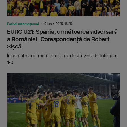
Fotbal internațional
12 Iunie 2025, 16:25
EURO U21: Spania, următoarea adversară
a României | Corespondență de Robert
Șișcă
În primul meci, "micii" tricolori au fost învinși de italieni cu
1-0.