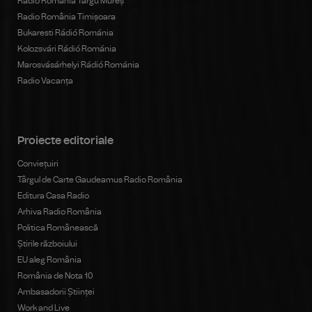
Radio România Târgu Mureș
Radio România Timișoara
Bukaresti Rádió Románia
Kolozsvári Rádió Románia
Marosvásárhelyi Rádió Románia
Radio Vacanța
Proiecte editoriale
Conviețuiri
Târgul de Carte Gaudeamus Radio România
Editura Casa Radio
Arhiva Radio România
Politica Românească
Știrile războiului
EU aleg România
România de Nota 10
Ambasadorii Științei
Work and Live