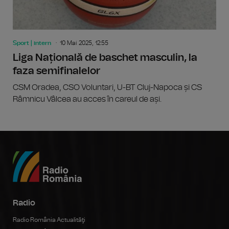
Sport | intern
10 Mai 2025, 12:55
Liga Națională de baschet masculin, la
faza semifinalelor
CSM Oradea, CSO Voluntari, U-BT Cluj-Napoca și CS
Râmnicu Vâlcea au acces în careul de ași.
Radio
Radio România Actualităţi