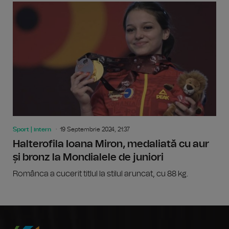
Sport | intern
19 Septembrie 2024, 21:37
Halterofila Ioana Miron, medaliată cu aur
și bronz la Mondialele de juniori
Românca a cucerit titlul la stilul aruncat, cu 88 kg.