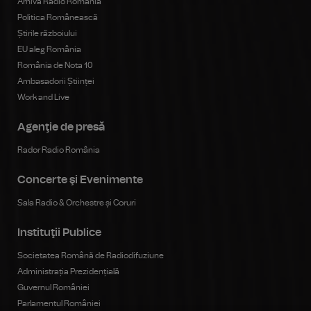
Arhiva Radio România
Politica Românească
Știrile războiului
EU aleg România
România de Nota 10
Ambasadorii Științei
Work and Live
Agenţie de presă
Rador Radio România
Concerte şi Evenimente
Sala Radio & Orchestre și Coruri
Instituţii Publice
Societatea Română de Radiodifuziune
Administrația Prezidențială
Guvernul României
Parlamentul României