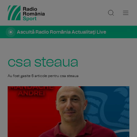
Ascultă Radio România Actualitaţi Live
csa steaua
Au fost gasite 6 articole pentru csa steaua