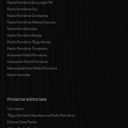
Radio România Bucureşti FM
Radio România Cluj
Radio România Constanța
Radio România Oltenia Craiova
Radio România Iași
Radio România Reșița
Radio România Târgu Mureș
Radio România Timișoara
Bukaresti Rádió Románia
Kolozsvári Rádió Románia
Marosvásárhelyi Rádió Románia
Radio Vacanța
Proiecte editoriale
Conviețuiri
Târgul de Carte Gaudeamus Radio România
Editura Casa Radio