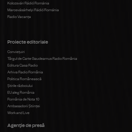
Kolozsvári Rádió Románia
Marosvásárhelyi Rádió Románia
Radio Vacanța
Proiecte editoriale
Conviețuiri
Târgul de Carte Gaudeamus Radio România
Editura Casa Radio
Arhiva Radio România
Politica Românească
Știrile războiului
EU aleg România
România de Nota 10
Ambasadorii Științei
Work and Live
Agenţie de presă