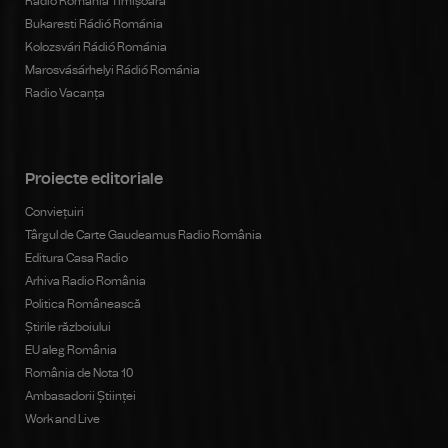
Radio România Timișoara
Bukaresti Rádió Románia
Kolozsvári Rádió Románia
Marosvásárhelyi Rádió Románia
Radio Vacanța
Proiecte editoriale
Conviețuiri
Târgul de Carte Gaudeamus Radio România
Editura Casa Radio
Arhiva Radio România
Politica Românească
Știrile războiului
EU aleg România
România de Nota 10
Ambasadorii Științei
Work and Live