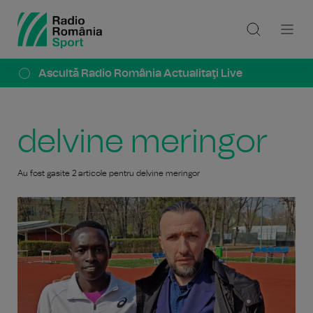
Ascultă Radio România Actualitaţi Live
delvine meringor
Au fost gasite 2 articole pentru delvine meringor