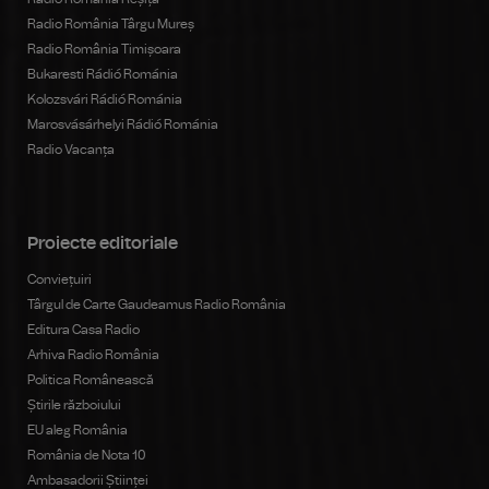
Radio România Târgu Mureș
Radio România Timișoara
Bukaresti Rádió Románia
Kolozsvári Rádió Románia
Marosvásárhelyi Rádió Románia
Radio Vacanța
Proiecte editoriale
Conviețuiri
Târgul de Carte Gaudeamus Radio România
Editura Casa Radio
Arhiva Radio România
Politica Românească
Știrile războiului
EU aleg România
România de Nota 10
Ambasadorii Științei