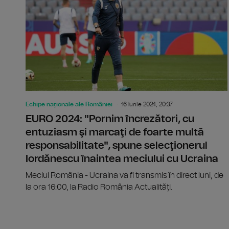
Echipe naționale ale României
16 Iunie 2024, 20:37
EURO 2024: "Pornim încrezători, cu
entuziasm şi marcaţi de foarte multă
responsabilitate", spune selecţionerul
Iordănescu înaintea meciului cu Ucraina
Meciul România - Ucraina va fi transmis în direct luni, de
la ora 16:00, la Radio România Actualități.