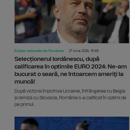
Echipe naționale ale României
27 Iunie 2024, 15:49
Selecționerul Iordănescu, după
calificarea în optimile EURO 2024: Ne-am
bucurat o seară, ne întoarcem smeriţi la
muncă!
După victoria împotriva Ucrainei, înfrângerea cu Belgia
și remiza cu Slovacia, România s-a calificat în optimi de
pe primul...