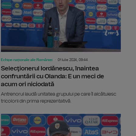
Echipe naționale ale României
01 Iulie 2024, 09:44
Selecţionerul Iordănescu, înaintea
confruntării cu Olanda: E un meci de
acum ori niciodată
Antrenorul laudă unitatea grupului pe care îl alcătuiesc
tricolorii din prima reprezentativă.
onerul Iordănescu, după calificarea în optimile EURO 2024: Ne
EURO 2024: