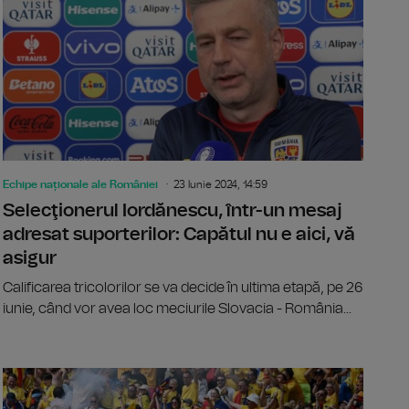
Echipe naționale ale României
23 Iunie 2024, 14:59
Selecţionerul Iordănescu, într-un mesaj
adresat suporterilor: Capătul nu e aici, vă
asigur
Calificarea tricolorilor se va decide în ultima etapă, pe 26
iunie, când vor avea loc meciurile Slovacia - România...
4: Reveniți la Würzburg, tricolorii încep pregătirile pentru me
EURO 2024: