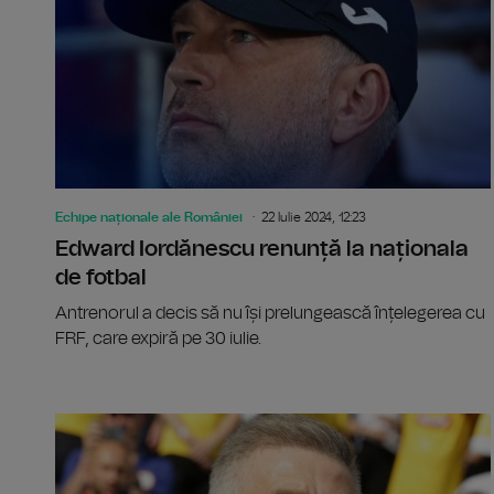
Echipe naționale ale României
22 Iulie 2024, 12:23
Edward Iordănescu renunță la naționala
de fotbal
Antrenorul a decis să nu își prelungească înțelegerea cu
FRF, care expiră pe 30 iulie.