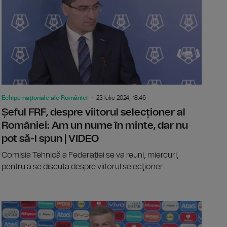
Echipe naționale ale României
23 Iulie 2024, 18:46
Șeful FRF, despre viitorul selecționer al
României: Am un nume în minte, dar nu
pot să-l spun | VIDEO
Comisia Tehnică a Federației se va reuni, miercuri,
pentru a se discuta despre viitorul selecţioner.
Iordănescu renunță la naționala de fotbal
Selecţioner