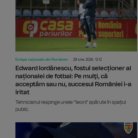
Echipe naționale ale României
29 Iulie 2024, 12:12
Edward Iordănescu, fostul selecționer al
naționalei de fotbal: Pe mulţi, că
acceptăm sau nu, succesul României i-a
iritat
Tehnicianul respinge unele "teorii" apărute în spațiul
public.