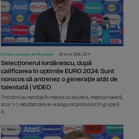
Echipe naționale ale României
26 Iunie 2024, 23:11
Selecționerul Iordănescu, după
calificarea în optimile EURO 2024: Sunt
norocos să antrenez o generaţie atât de
talentată | VIDEO
Tricolorii au remizat în meciul cu slovacii, miercuri seară,
scor 1-1, rezultat care le-a asigurat primul loc în grupa E
a...
4: Zi decisivă pentru calificarea tricolorilor în optimi
EURO 2024: