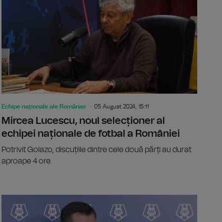
Echipe naționale ale României
05 August 2024, 15:11
Mircea Lucescu, noul selecționer al
echipei naționale de fotbal a României
Potrivit Golazo, discuțiile dintre cele două părți au durat
aproape 4 ore.
ordănescu, fostul selecționer al naționalei de fotbal: Pe mulţi
Gheorghe H