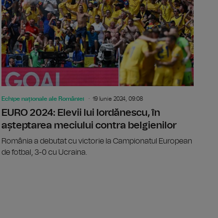
Echipe naționale ale României
19 Iunie 2024, 09:08
EURO 2024: Elevii lui Iordănescu, în
așteptarea meciului contra belgienilor
România a debutat cu victorie la Campionatul European
de fotbal, 3-0 cu Ucraina.
24: "Pornim încrezători, cu entuziasm şi marcaţi de foarte mul
Edi Iordăne