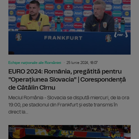
Echipe naționale ale României
25 Iunie 2024, 18:07
EURO 2024: România, pregătită pentru
"Operațiunea Slovacia" | Corespondență
de Cătălin Cîrnu
Meciul România - Slovacia se dispută miercuri, de la ora
19:00, pe stadionul din Frankfurt și este transmis în
direct la...
EURO 202