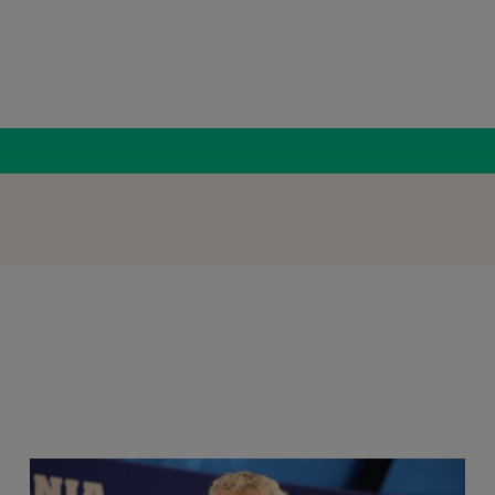
Radio Român
FRF: Gh