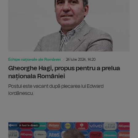
Echipe naționale ale României
24 Iulie 2024, 14:20
Gheorghe Hagi, propus pentru a prelua
naționala României
Postul este vacant după plecarea lui Edward
Iordănescu.
Edward 