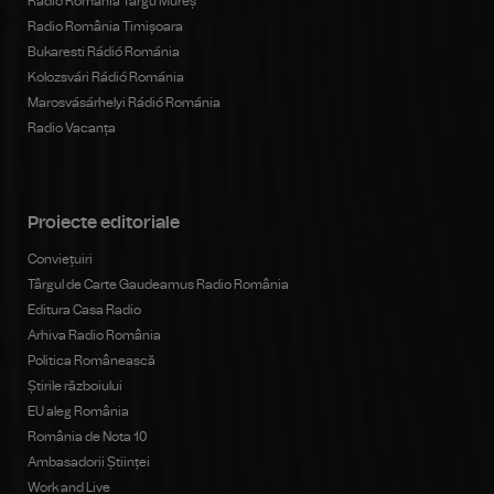
Radio România Târgu Mureș
Radio România Timișoara
Bukaresti Rádió Románia
Kolozsvári Rádió Románia
Marosvásárhelyi Rádió Románia
Radio Vacanța
Proiecte editoriale
Conviețuiri
Târgul de Carte Gaudeamus Radio România
Editura Casa Radio
Arhiva Radio România
Politica Românească
Știrile războiului
EU aleg România
România de Nota 10
Ambasadorii Științei
Work and Live