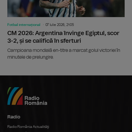
Fotbal internațional
07 Iulie 2026, 21:05
CM 2026: Argentina învinge Egiptul, scor
3-2, și se califică în sferturi
Campioana mondială en-titre a marcat golul victoriei în
minutele de prelungire.
Radio
Radio România Actualităţi