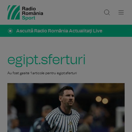
Ascultă Radio România Actualitaţi Live
egipt.sferturi
Au fost gasite 1 articole pentru egipt.sferturi