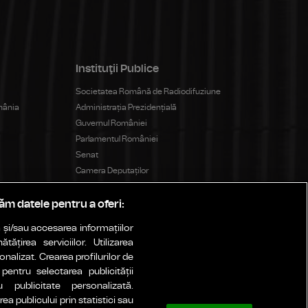
Instituţii Publice
Societatea Română de Radiodifuziune
mânia
Administrația Prezidențială
Guvernul României
Parlamentul României
Senat
Camera Deputaților
Consiliul Național al Audiovizualului
răm datele pentru a oferi:
și/sau accesarea informațiilor
ățirea serviciilor. Utilizarea
onalizat. Crearea profilurilor de
 pentru selectarea publicității
u publicitate personalizată.
a publicului prin statistici sau