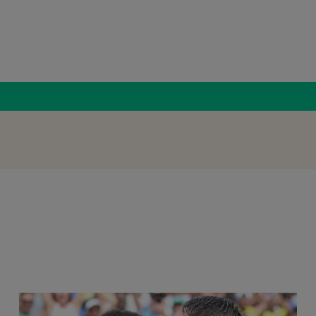
Radio Român
Chelsea,