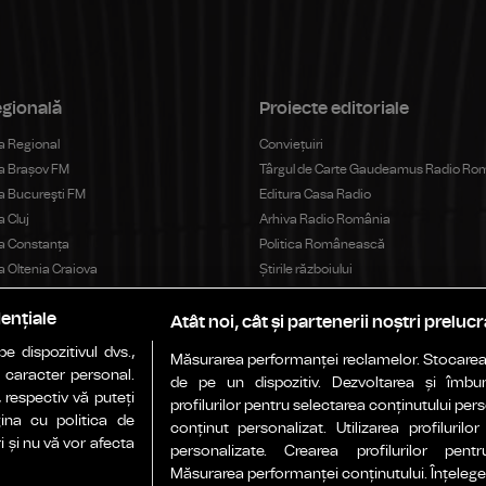
egională
Proiecte editoriale
 Regional
Conviețuiri
a Brașov FM
Târgul de Carte Gaudeamus Radio Ro
 Bucureşti FM
Editura Casa Radio
 Cluj
Arhiva Radio România
a Constanța
Politica Românească
 Oltenia Craiova
Știrile războiului
 Iași
EU aleg România
ențiale
 Reșița
România de Nota 10
Atât noi, cât și partenerii noștri preluc
a Târgu Mureș
Ambasadorii Științei
 dispozitivul dvs.,
Măsurarea performanței reclamelor. Stocarea 
a Timișoara
Work and Live
u caracter personal.
de pe un dispozitiv. Dezvoltarea și îmbunăt
ió Románia
 respectiv vă puteți
profilurilor pentru selectarea conținutului pers
Agenţie de presă
ina cu politica de
dió Románia
conținut personalizat. Utilizarea profilurilor
i și nu vă vor afecta
yi Rádió Románia
personalizate. Crearea profilurilor pentr
Rador Radio România
a
Măsurarea performanței conținutului. Înțelegere