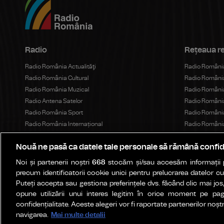
Radio
Rețeaua r
Radio România Actualităţi
Radio România
Radio România Cultural
Radio Români
Radio România Muzical
Radio România
Radio Antena Satelor
Radio România
Radio România Sport
Radio Români
Radio România Internațional
Radio România
Radio România 3 Net "Florian Pittiş"
Radio România
Nouă ne pasă ca datele tale personale să rămână confid
Radio România Chișinău
Radio România
Teatrul Național Radiofonic
Radio Români
Noi și partenerii noștri
668
stocăm și/sau accesăm informații pe
eTeatru.ro
Radio Români
precum identificatorii cookie unici pentru prelucrarea datelor c
Bukaresti Rád
Puteți accepta sau gestiona preferințele dvs. făcând clic mai jos,
opune utilizării unui interes legitim în orice moment pe pag
Kolozsvári Rá
confidențialitate. Aceste alegeri vor fi raportate partenerilor noștr
Marosvásárhel
navigarea.
Mai multe detalii
Radio Vacanț