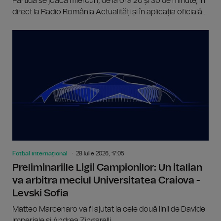
Partida se joacă miercuri, de la ora 20 și 30 de minute, în
direct la Radio România Actualități și în aplicația oficială...
Fotbal internațional
28 Iulie 2026, 17:05
Preliminariile Ligii Campionilor: Un italian
va arbitra meciul Universitatea Craiova -
Levski Sofia
Matteo Marcenaro va fi ajutat la cele două linii de Davide
Imperiale şi Andrea Zingarelli.