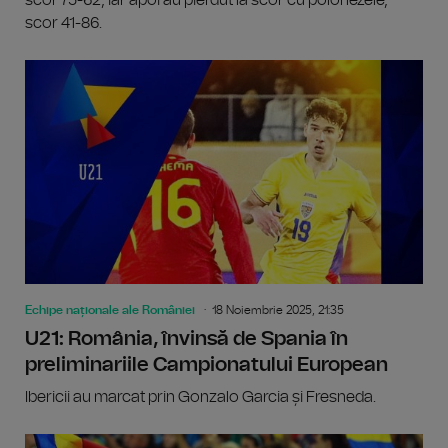
scor 75-62, iar apoi au pierdut la scor cu polonezele,
scor 41-86.
Echipe naționale ale României
18 Noiembrie 2025, 21:35
U21: România, învinsă de Spania în
preliminariile Campionatului European
Ibericii au marcat prin Gonzalo Garcia și Fresneda.