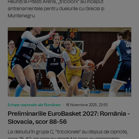
Reuniți la Pitești Arena, „tricolorii” au început
antrenamentele pentru duelurile cu Grecia și
Muntenegru.
Echipe naționale ale României
18 Noiembrie 2025, 23:55
Preliminariile EuroBasket 2027: România -
Slovacia, scor 88-56
La debutul în grupa C, "tricolorele" au dispus de cipriote,