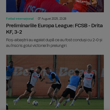
Fotbal internațional
07 August 2025, 23:28
Preliminariile Europa League: FCSB - Drita
KF, 3-2
Roș-albaștrii au egalat după ce au fost conduși cu 2-0 și
au înscris golul victoriei în prelungiri.