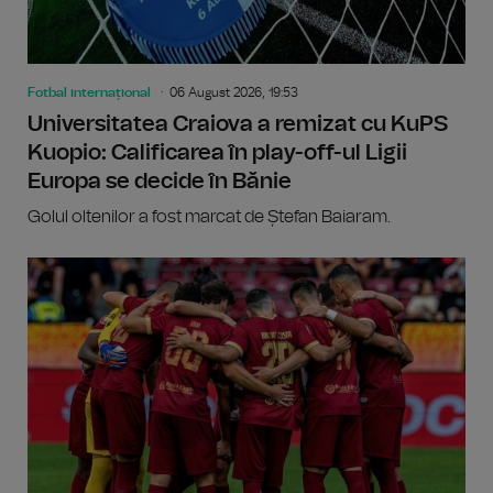
Fotbal internațional
06 August 2026, 19:53
Universitatea Craiova a remizat cu KuPS
Kuopio: Calificarea în play-off-ul Ligii
Europa se decide în Bănie
Golul oltenilor a fost marcat de Ștefan Baiaram.