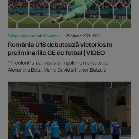
Echipe naționale ale României
25 Martie 2026, 19:23
România U18 debutează victorios în
preliminariile CE de fotbal | VIDEO
“Tricolorii” s-au impus prin golurile marcate de
Alexandru Bota, Mario David și Hunor Batzula.