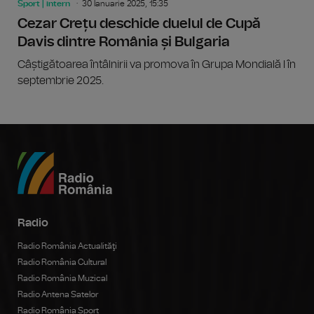
Sport | intern
30 Ianuarie 2025, 15:35
Cezar Crețu deschide duelul de Cupă
Davis dintre România și Bulgaria
Câștigătoarea întâlnirii va promova în Grupa Mondială I în
septembrie 2025.
Radio
Radio România Actualităţi
Radio România Cultural
Radio România Muzical
Radio Antena Satelor
Radio România Sport