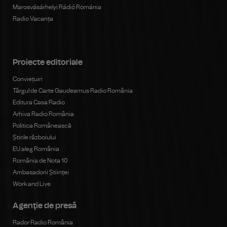
Marosvásárhelyi Rádió Románia
Radio Vacanța
Proiecte editoriale
Conviețuiri
Târgul de Carte Gaudeamus Radio România
Editura Casa Radio
Arhiva Radio România
Politica Românească
Știrile războiului
EU aleg România
România de Nota 10
Ambasadorii Științei
Work and Live
Agenţie de presă
Rador Radio România