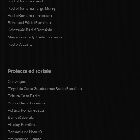
Radio România Reșița
Radio România Târgu Mureș
Radio România Timișoara
Bukaresti Rádió Románia
Kolozsvári Rádió Románia
Marosvásárhelyi Rádió Románia
Radio Vacanța
Proiecte editoriale
Conviețuiri
Târgul de Carte Gaudeamus Radio România
Editura Casa Radio
Arhiva Radio România
Politica Românească
Știrile războiului
EU aleg România
România de Nota 10
Ambasadorii Științei