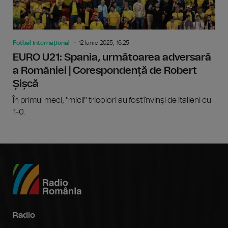
Fotbal internațional
12 Iunie 2025, 16:25
EURO U21: Spania, următoarea adversară
a României | Corespondență de Robert
Șișcă
În primul meci, "micii" tricolori au fost învinși de italieni cu
1-0.
Radio