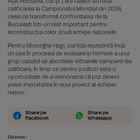
Atât România, cât și Țara Galilor au ratat
calificarea la Campionatul Mondial din 2026,
ceea ce transformă confruntarea de la
București într-un test important pentru
reconstrucția celor două echipe naționale.
Pentru Gheorghe Hagi, partida reprezintă încă
un pas în procesul de evaluare și formare a unui
grup capabil să abordeze viitoarele campanii de
calificare, în timp ce pentru jucători este o
oportunitate de a demonstra că pot deveni
piese importante în noul proiect al echipei
națion
Share pe
Share pe
Facebook
Whatsapp
Etichete :