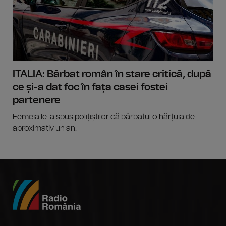
ITALIA: Bărbat român în stare critică, după
ce și-a dat foc în fața casei fostei
partenere
Femeia le-a spus polițiștilor că bărbatul o hărțuia de
aproximativ un an.