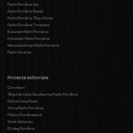
Radio România Iași
Radio România Reșița
Radio România Târgu Mureș
Radio România Timișoara
Bukaresti Rádió Románia
Kolozsvári Rádió Románia
Marosvásárhelyi Rádió Románia
Radio Vacanța
Proiecte editoriale
Conviețuiri
Târgul de Carte Gaudeamus Radio România
Editura Casa Radio
Arhiva Radio România
Politica Românească
Știrile războiului
EU aleg România