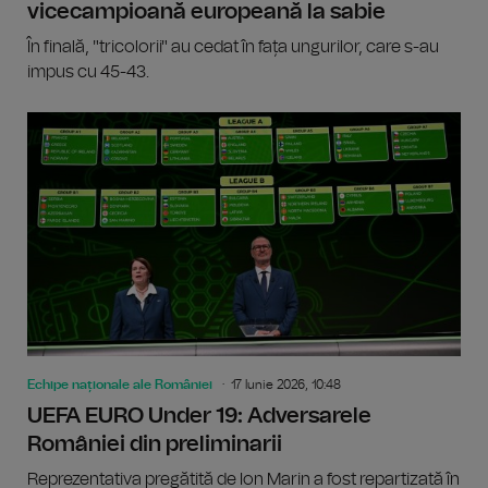
vicecampioană europeană la sabie
În finală, "tricolorii" au cedat în fața ungurilor, care s-au
impus cu 45-43.
Echipe naționale ale României
17 Iunie 2026, 10:48
UEFA EURO Under 19: Adversarele
României din preliminarii
Reprezentativa pregătită de Ion Marin a fost repartizată în