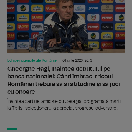
Echipe naționale ale României
01 Iunie 2026, 20:13
Gheorghe Hagi, înaintea debutului pe
banca naționalei: Când îmbraci tricoul
României trebuie să ai atitudine și să joci
cu onoare
Înaintea partidei amicale cu Georgia, programată marți,
la Tbilisi, selecționerul a apreciat progresul adversarei.