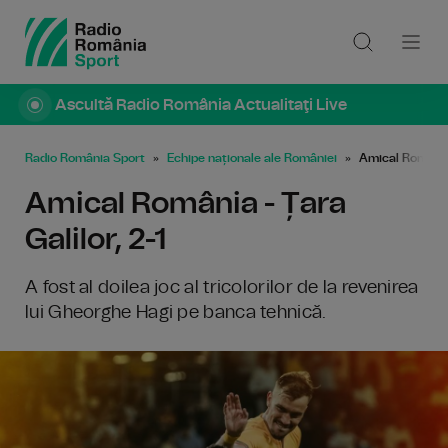
Ascultă Radio România Actualitaţi Live
Radio România Sport
Echipe naționale ale României
Amical România 
Amical România - Țara
Galilor, 2-1
A fost al doilea joc al tricolorilor de la revenirea
lui Gheorghe Hagi pe banca tehnică.