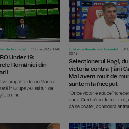
ale ale României
17 Iunie 2026, 10:48
Echipe naționale ale României
07 I
00:49
RO Under 19:
Selecționerul Hagi, d
rele României din
victoria contra Țării Ga
arii
Mai avem mult de mu
iva pregătită de Ion Marin a
suntem la început
zată în Grupa A6, alături de
"Orice victorie aduce încrede
 și Ucraina.
curaj. Cred că am lucrat bine,
că se poate", consideră antre
Selecționerul Hagi a definitivat lotul