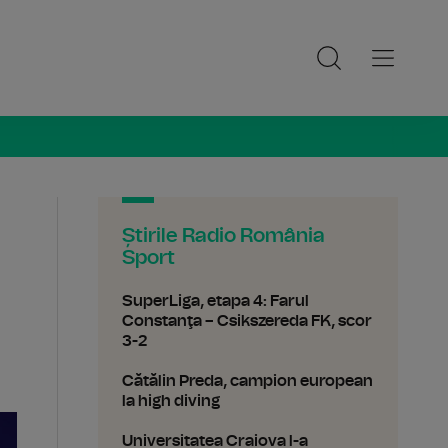
ia Sport
Știrile Radio România
Sport
SuperLiga, etapa 4: Farul
Constanţa – Csikszereda FK, scor
3-2
Cătălin Preda, campion european
la high diving
Universitatea Craiova l-a