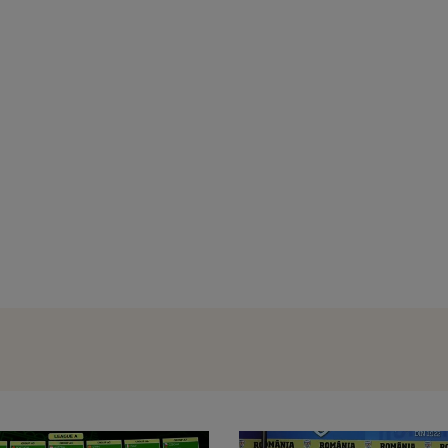
Scrimă: Echipa masculină a Românie