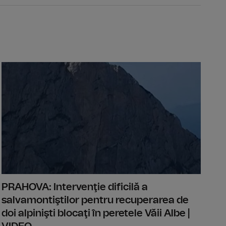
unea de scufundare controlată a barjelor în Dunăre, finalizată
Tânăr elect
PRAHOVA: Intervenţie dificilă a
salvamontiştilor pentru recuperarea de
doi alpinişti blocaţi în peretele Văii Albe |