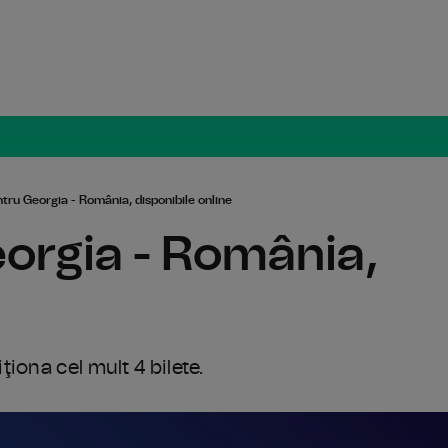
Radio Român
ntru Georgia - România, disponibile online
eorgia - România,
iona cel mult 4 bilete.