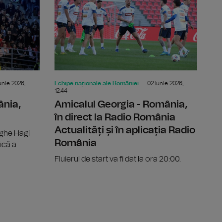
unie 2026,
Echipe naționale ale României
02 Iunie 2026,
12:44
ânia,
Amicalul Georgia - România,
în direct la Radio România
Actualități și în aplicația Radio
rghe Hagi
România
ică a
Fluierul de start va fi dat la ora 20:00.