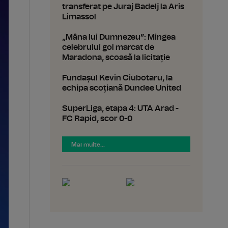
transferat pe Juraj Badelj la Aris
Limassol
„Mâna lui Dumnezeu”: Mingea
celebrului gol marcat de
Maradona, scoasă la licitație
Fundașul Kevin Ciubotaru, la
echipa scoțiană Dundee United
SuperLiga, etapa 4: UTA Arad -
FC Rapid, scor 0-0
Mai multe...