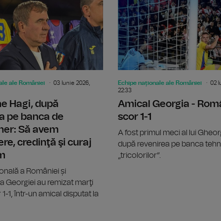
ale ale României
03 Iunie 2026,
Echipe naționale ale României
02 I
22:33
e Hagi, după
Amical Georgia - Rom
a pe banca de
scor 1-1
ner: Să avem
A fost primul meci al lui Gheo
re, credinţă şi curaj
după revenirea pe banca tehn
m
„tricolorilor”.
onală a României și
a Georgiei au remizat marţi
1-1, într-un amical disputat la