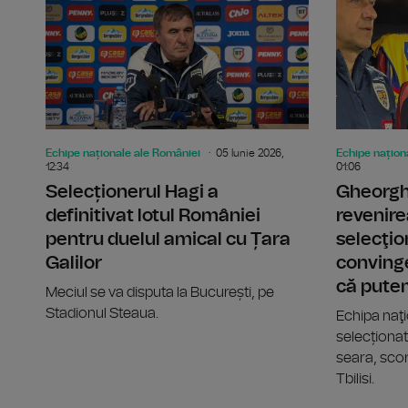
Echipe naționale ale României
05 Iunie 2026,
Echipe națion
12:34
01:06
Selecționerul Hagi a
Gheorgh
definitivat lotul României
revenire
pentru duelul amical cu Țara
selecţio
Galilor
convinge
că pute
Meciul se va disputa la București, pe
Stadionul Steaua.
Echipa naţi
selecționat
seara, scor 
Tbilisi.