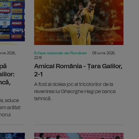
unie 2026,
Echipe naționale ale României
06 Iunie 2026,
22:15
upă
Amical România - Țara Galilor,
lilor:
2-1
ncă,
A fost al doilea joc al tricolorilor de la
revenirea lui Gheorghe Hagi pe banca
tehnică.
re, aduce
 am arătat
norul.
 României pentru duelul amical cu Țara Galilor
Gheorghe Hagi, după revenirea pe banca de selecţioner
Amical Geo