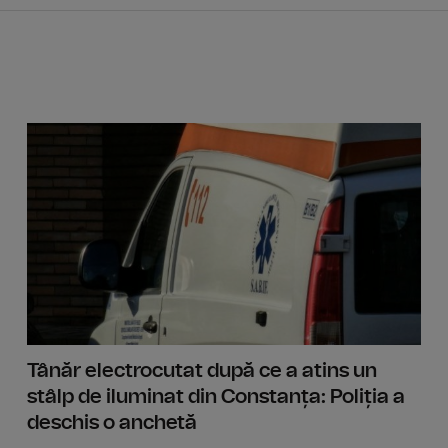
Operați
Tânăr electrocutat după ce a atins un
stâlp de iluminat din Constanța: Poliția a
deschis o anchetă