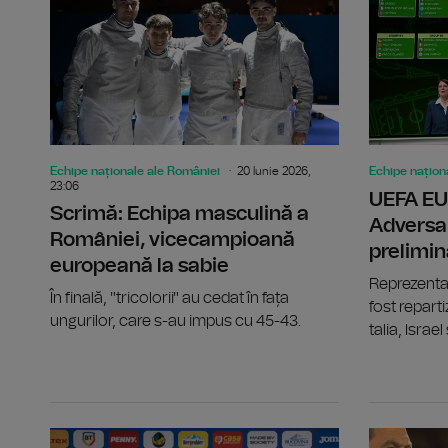
Echipe naționale ale României
20 Iunie 2026,
Echipe națion
23:06
UEFA EU
Scrimă: Echipa masculină a
Adversa
României, vicecampioană
prelimin
europeană la sabie
Reprezentat
În finală, "tricolorii" au cedat în fața
fost reparti
ungurilor, care s-au impus cu 45-43.
talia, Israel