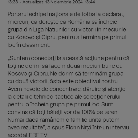
13:33 • Actualizat: 13 Noiembrie 2024, 13:44
Portarul echipei naționale de fotbal a declarat,
miercuri, că dorește ca România să încheie
grupa din Liga Națiunilor cu victorii în meciurile
cu Kosovo și Cipru, pentru a termina pe primul
loc în clasament.
„Suntem conectaţi la această acţiune pentru că
toţi ne dorim să facem două meciuri bune cu
Kosovo şi Cipru. Ne dorim să terminăm grupa
cu două victorii, ăsta este obiectivul nostru.
Avem nevoie de concentrare, dăruire şi atenţie
la detaliile tehnico-tactice ale selecţionerului
pentru a încheia grupa pe primul loc. Sunt
convins că toţi băieţii vor da 100% pe teren.
Numai dacă rămânem o familie unită putem
avea rezultate”, a spus Florin Niță într-un interviu
acordat FRF TV.