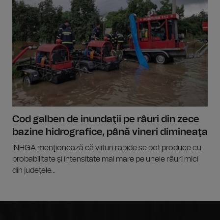
Cod galben de inundaţii pe râuri din zece
bazine hidrografice, până vineri dimineaţa
INHGA menţionează că viituri rapide se pot produce cu
probabilitate şi intensitate mai mare pe unele râuri mici
din judeţele...