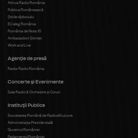
Arhiva Radio România
Politica Românească
Știrile războiului
EU aleg România
România de Nota 10
Ambasadorii Științei
Work and Live
Agenţie de presă
Rador Radio România
Concerte şi Evenimente
Sala Radio & Orchestre și Coruri
Instituţii Publice
Societatea Română de Radiodifuziune
Administrația Prezidențială
Guvernul României
Parlamentul României