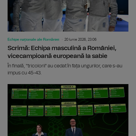
Echipe naționale ale României
20 Iunie 2026, 23:06
Scrimă: Echipa masculină a României,
vicecampioană europeană la sabie
În finală, "tricolorii" au cedat în fața ungurilor, care s-au
impus cu 45-43.