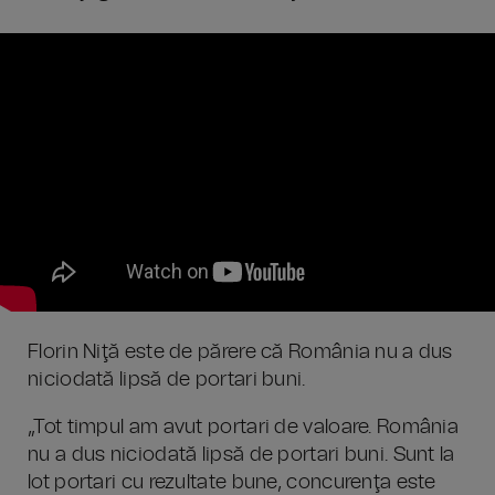
Florin Niţă este de părere că România nu a dus
niciodată lipsă de portari buni.
„Tot timpul am avut portari de valoare. România
nu a dus niciodată lipsă de portari buni. Sunt la
lot portari cu rezultate bune, concurenţa este