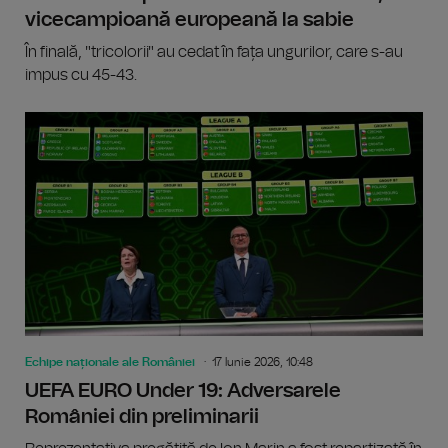
vicecampioană europeană la sabie
În finală, "tricolorii" au cedat în fața ungurilor, care s-au
impus cu 45-43.
Echipe naționale ale României
17 Iunie 2026, 10:48
UEFA EURO Under 19: Adversarele
României din preliminarii