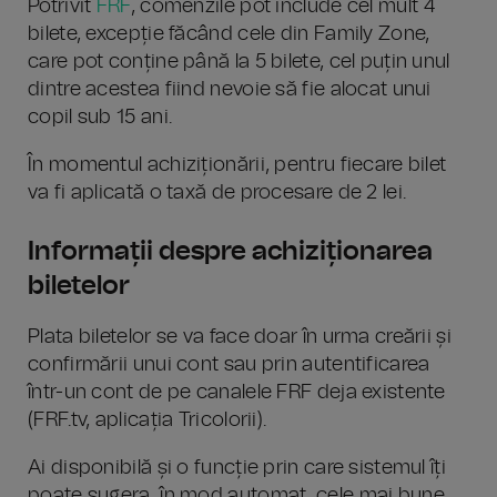
Potrivit
FRF
, comenzile pot include cel mult 4
bilete, excepție făcând cele din Family Zone,
care pot conține până la 5 bilete, cel puțin unul
dintre acestea fiind nevoie să fie alocat unui
copil sub 15 ani.
În momentul achiziționării, pentru fiecare bilet
va fi aplicată o taxă de procesare de 2 lei.
Informații despre achiziționarea
biletelor
Plata biletelor se va face doar în urma creării și
confirmării unui cont sau prin autentificarea
într-un cont de pe canalele FRF deja existente
(FRF.tv, aplicația Tricolorii).
Ai disponibilă și o funcție prin care sistemul îți
poate sugera, în mod automat, cele mai bune