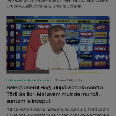
Reprezentativa pregătită de Ion Marin a fost repartizată în
Grupa A6, alături de talia, Israel și Ucraina.
Echipe naționale ale României
07 Iunie 2026, 00:49
Selecționerul Hagi, după victoria contra
Țării Galilor: Mai avem mult de muncă,
suntem la început
"Orice victorie aduce încredere, aduce curaj. Cred că am
lucrat bine, am arătat că se poate", consideră antrenorul.