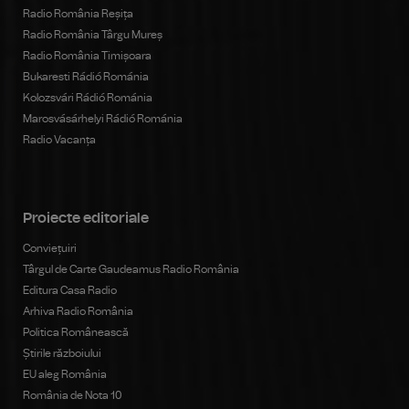
Radio România Reșița
Radio România Târgu Mureș
Radio România Timișoara
Bukaresti Rádió Románia
Kolozsvári Rádió Románia
Marosvásárhelyi Rádió Románia
Radio Vacanța
Proiecte editoriale
Conviețuiri
Târgul de Carte Gaudeamus Radio România
Editura Casa Radio
Arhiva Radio România
Politica Românească
Știrile războiului
EU aleg România
România de Nota 10