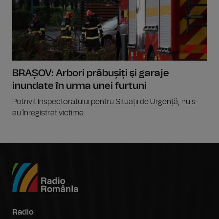
BRAȘOV: Arbori prăbușiți şi garaje
inundate în urma unei furtuni
Potrivit Inspectoratului pentru Situații de Urgență, nu s-
au înregistrat victime.
Radio