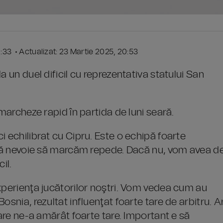
0:33 • Actualizat: 23 Martie 2025, 20:53
a un duel dificil cu reprezentativa statului San
 marcheze rapid în partida de luni seară.
i echilibrat cu Cipru. Este o echipă foarte
lută nevoie să marcăm repede. Dacă nu, vom avea d
il.
xperienţa jucătorilor noştri. Vom vedea cum au
osnia, rezultat influenţat foarte tare de arbitru. A
care ne-a amărât foarte tare. Important e să