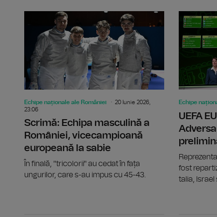
Echipe naționale ale României
20 Iunie 2026,
Echipe națion
23:06
UEFA EU
Scrimă: Echipa masculină a
Adversa
României, vicecampioană
prelimin
europeană la sabie
Reprezentat
În finală, "tricolorii" au cedat în fața
fost reparti
ungurilor, care s-au impus cu 45-43.
talia, Israel