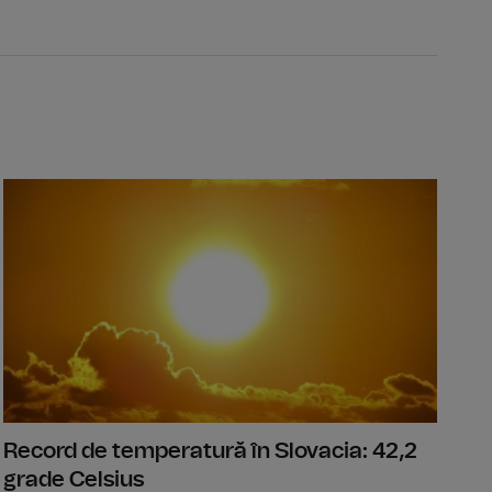
ce League: CFR Cluj, umilită cu 5-0 de Tromso IL, în Gruia, în t
Europa Leag
Record de temperatură în Slovacia: 42,2
grade Celsius