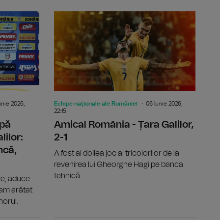
i, vicecampioană europeană la sabie
UEFA EURO Under 19: Adversarele României din prelimin
Selecționer
unie 2026,
Echipe naționale ale României
06 Iunie 2026,
22:15
upă
Amical România - Țara Galilor,
lilor:
2-1
ncă,
A fost al doilea joc al tricolorilor de la
revenirea lui Gheorghe Hagi pe banca
tehnică.
re, aduce
 am arătat
norul.