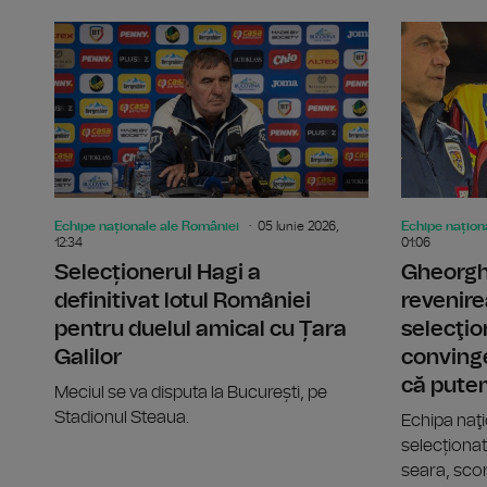
Echipe naționale ale României
05 Iunie 2026,
Echipe națion
12:34
01:06
Selecționerul Hagi a
Gheorgh
definitivat lotul României
revenire
pentru duelul amical cu Țara
selecţio
Galilor
convinge
că pute
Meciul se va disputa la București, pe
Stadionul Steaua.
Echipa naţi
selecționat
seara, scor 