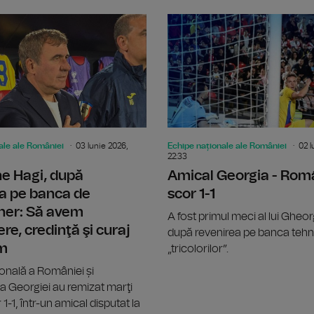
Selecționerul Hagi a definitivat lotul
ale ale României
03 Iunie 2026,
Echipe naționale ale României
02 I
22:33
e Hagi, după
Amical Georgia - Rom
a pe banca de
scor 1-1
ner: Să avem
A fost primul meci al lui Gheo
re, credinţă şi curaj
după revenirea pe banca tehn
m
„tricolorilor”.
onală a României și
a Georgiei au remizat marţi
1-1, într-un amical disputat la