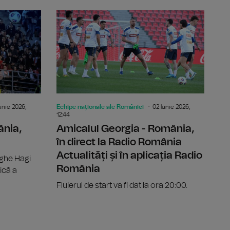
 României pentru duelul amical cu Țara Galilor
Gheorghe Hagi, după revenirea pe banca de selecţioner
Amical Geo
unie 2026,
Echipe naționale ale României
02 Iunie 2026,
12:44
ânia,
Amicalul Georgia - România,
în direct la Radio România
Actualități și în aplicația Radio
rghe Hagi
România
ică a
Fluierul de start va fi dat la ora 20:00.