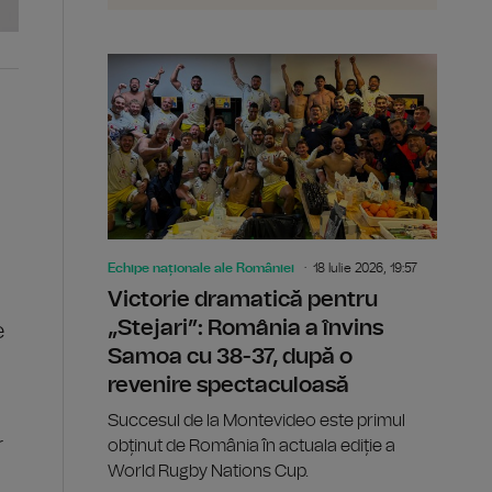
Echipe naționale ale României
18 Iulie 2026, 19:57
Victorie dramatică pentru
„Stejari”: România a învins
e
Samoa cu 38-37, după o
revenire spectaculoasă
Succesul de la Montevideo este primul
r
obținut de România în actuala ediție a
World Rugby Nations Cup.