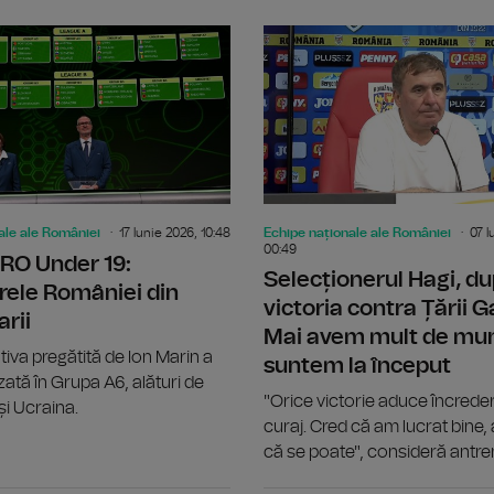
Scrimă: Echipa masculină a Românie
ale ale României
17 Iunie 2026, 10:48
Echipe naționale ale României
07 I
00:49
RO Under 19:
Selecționerul Hagi, d
rele României din
victoria contra Țării Ga
arii
Mai avem mult de mu
iva pregătită de Ion Marin a
suntem la început
zată în Grupa A6, alături de
"Orice victorie aduce încrede
 și Ucraina.
curaj. Cred că am lucrat bine,
că se poate", consideră antre