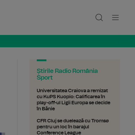
ia Sport
Știrile Radio România
Sport
Universitatea Craiova a remizat
cu KuPS Kuopio: Calificarea în
play-off-ul Ligii Europa se decide
în Bănie
CFR Cluj se duelează cu Tromsø
pentru un loc în barajul
Conference League