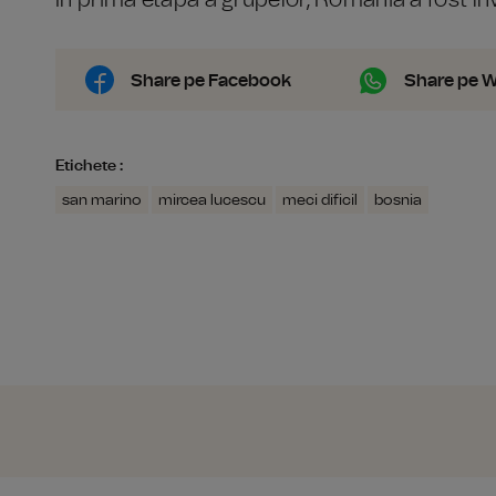
În prima etapă a grupelor, România a fost înv
Share pe Facebook
Share pe 
Etichete :
san marino
mircea lucescu
meci dificil
bosnia