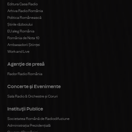
Editura Casa Radio
Arhiva Radio România
Politica Românească
Știrile războiului
EU aleg România
România de Nota 10
Ambasadorii Științei
Work and Live
Agenţie de presă
Rador Radio România
Concerte şi Evenimente
Sala Radio & Orchestre și Coruri
Instituţii Publice
Societatea Română de Radiodifuziune
Administrația Prezidențială