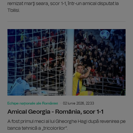
remizat marţi seara, scor 1-1, într-un amical disputat la
Tbilisi.
Echipe naționale ale României
02 Iunie 2026, 22:33
Amical Georgia - România, scor 1-1
A fost primul meci al lui Gheorghe Hagi după revenirea pe
banca tehnică a „tricolorilor”.