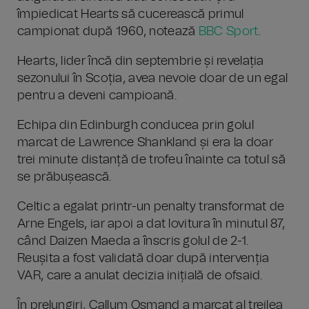
împiedicat Hearts să cucerească primul
campionat după 1960, notează
BBC Sport
.
Hearts, lider încă din septembrie și revelația
sezonului în Scoția, avea nevoie doar de un egal
pentru a deveni campioană.
Echipa din Edinburgh conducea prin golul
marcat de Lawrence Shankland și era la doar
trei minute distanță de trofeu înainte ca totul să
se prăbușească.
Celtic a egalat printr-un penalty transformat de
Arne Engels, iar apoi a dat lovitura în minutul 87,
când Daizen Maeda a înscris golul de 2-1.
Reușita a fost validată doar după intervenția
VAR, care a anulat decizia inițială de ofsaid.
În prelungiri, Callum Osmand a marcat al treilea