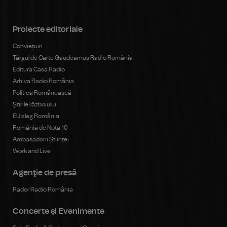
Proiecte editoriale
Conviețuiri
Târgul de Carte Gaudeamus Radio România
Editura Casa Radio
Arhiva Radio România
Politica Românească
Știrile războiului
EU aleg România
România de Nota 10
Ambasadorii Științei
Work and Live
Agenţie de presă
Rador Radio România
Concerte şi Evenimente