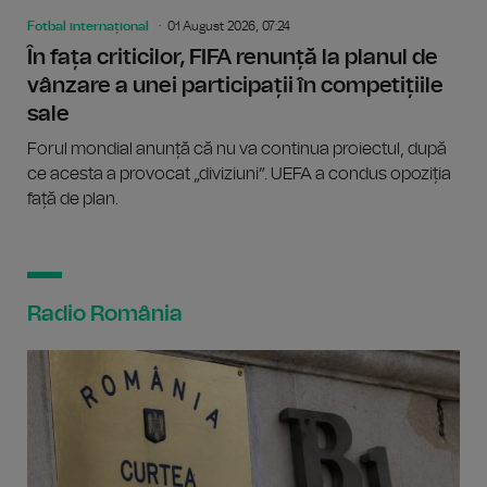
Fotbal internațional
01 August 2026, 07:24
În fața criticilor, FIFA renunță la planul de
vânzare a unei participații în competițiile
sale
Forul mondial anunță că nu va continua proiectul, după
ce acesta a provocat „diviziuni”. UEFA a condus opoziția
față de plan.
Radio România