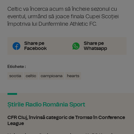
Celtic va încerca acum să încheie sezonul cu
eventul, urmând să joace finala Cupei Scoției
împotriva lui Dunfermline Athletic FC.
Share pe
Share pe
Facebook
Whatsapp
Etichete :
scotia
celtic
campioana
hearts
Știrile Radio România Sport
CFR Cluj, învinsă categoric de Tromsø în Conference
League