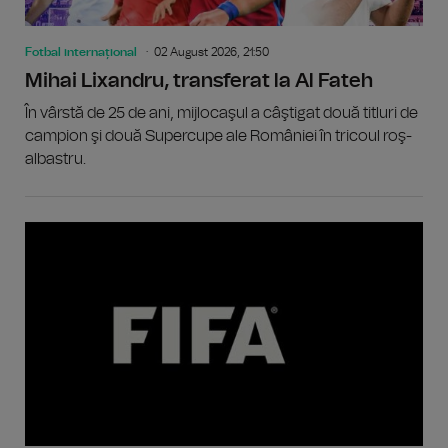
Fotbal internațional
02 August 2026, 21:50
Mihai Lixandru, transferat la Al Fateh
În vârstă de 25 de ani, mijlocaşul a câştigat două titluri de
campion şi două Supercupe ale României în tricoul roş-
albastru.