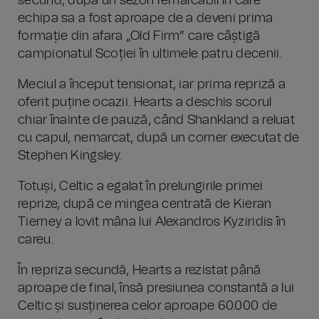
secund, după un sezon remarcabil în care
echipa sa a fost aproape de a deveni prima
formație din afara „Old Firm” care câștigă
campionatul Scoției în ultimele patru decenii.
Meciul a început tensionat, iar prima repriză a
oferit puține ocazii. Hearts a deschis scorul
chiar înainte de pauză, când Shankland a reluat
cu capul, nemarcat, după un corner executat de
Stephen Kingsley.
Totuși, Celtic a egalat în prelungirile primei
reprize, după ce mingea centrată de Kieran
Tierney a lovit mâna lui Alexandros Kyziridis în
careu.
În repriza secundă, Hearts a rezistat până
aproape de final, însă presiunea constantă a lui
Celtic și susținerea celor aproape 60.000 de