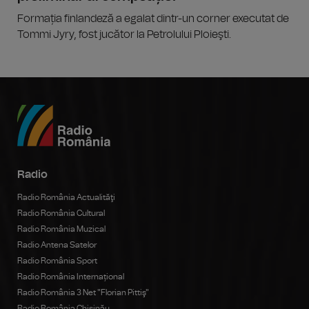
Formația finlandeză a egalat dintr-un corner executat de
Tommi Jyry, fost jucător la Petrolului Ploieşti.
Radio
Radio România Actualităţi
Radio România Cultural
Radio România Muzical
Radio Antena Satelor
Radio România Sport
Radio România Internațional
Radio România 3 Net "Florian Pittiş"
Radio România Chișinău