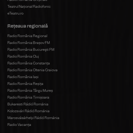
Teatrul Național Radiofonic
eTeatru.ro
Rețeaua regională
Radio România Regional
Radio România Brașov FM
Radio România Bucureşti FM
Radio România Cluj
Radio România Constanța
Radio România Oltenia Craiova
Radio România Iași
Radio România Reșița
Radio România Târgu Mureș
Radio România Timișoara
Bukaresti Rádió Románia
Kolozsvári Rádió Románia
Marosvásárhelyi Rádió Románia
Radio Vacanța