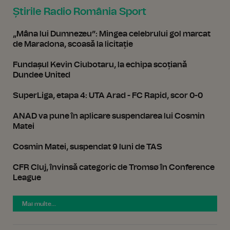
Știrile Radio România Sport
„Mâna lui Dumnezeu”: Mingea celebrului gol marcat
de Maradona, scoasă la licitație
Fundașul Kevin Ciubotaru, la echipa scoțiană
Dundee United
SuperLiga, etapa 4: UTA Arad - FC Rapid, scor 0-0
ANAD va pune în aplicare suspendarea lui Cosmin
Matei
Cosmin Matei, suspendat 9 luni de TAS
CFR Cluj, învinsă categoric de Tromsø în Conference
League
Mai multe...