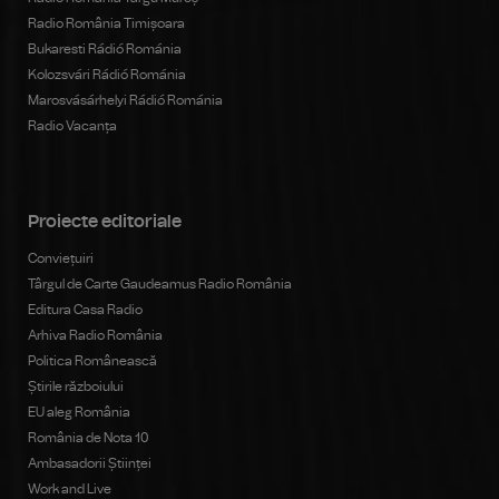
Radio România Timișoara
Bukaresti Rádió Románia
Kolozsvári Rádió Románia
Marosvásárhelyi Rádió Románia
Radio Vacanța
Proiecte editoriale
Conviețuiri
Târgul de Carte Gaudeamus Radio România
Editura Casa Radio
Arhiva Radio România
Politica Românească
Știrile războiului
EU aleg România
România de Nota 10
Ambasadorii Științei
Work and Live