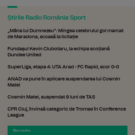
Știrile Radio România Sport
„Mâna lui Dumnezeu”: Mingea celebrului gol marcat
de Maradona, scoasă la licitație
Fundașul Kevin Ciubotaru, la echipa scoțiană
Dundee United
SuperLiga, etapa 4: UTA Arad - FC Rapid, scor 0-0
ANAD va pune în aplicare suspendarea lui Cosmin
Matei
Cosmin Matei, suspendat 9 luni de TAS
CFR Cluj, învinsă categoric de Tromsø în Conference
League
Mai multe...