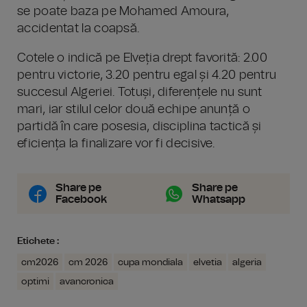
se poate baza pe Mohamed Amoura,
accidentat la coapsă.
Cotele o indică pe Elveția drept favorită: 2.00
pentru victorie, 3.20 pentru egal și 4.20 pentru
succesul Algeriei. Totuși, diferențele nu sunt
mari, iar stilul celor două echipe anunță o
partidă în care posesia, disciplina tactică și
eficiența la finalizare vor fi decisive.
Share pe
Share pe
Facebook
Whatsapp
Etichete :
cm2026
cm 2026
cupa mondiala
elvetia
algeria
optimi
avancronica