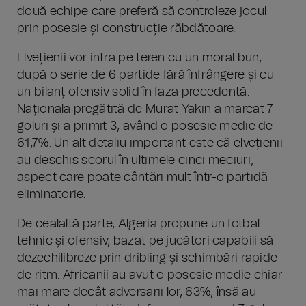
două echipe care preferă să controleze jocul
prin posesie și construcție răbdătoare.
Elvețienii vor intra pe teren cu un moral bun,
după o serie de 6 partide fără înfrângere și cu
un bilanț ofensiv solid în faza precedentă.
Naționala pregătită de Murat Yakin a marcat 7
goluri și a primit 3, având o posesie medie de
61,7%. Un alt detaliu important este că elvețienii
au deschis scorul în ultimele cinci meciuri,
aspect care poate cântări mult într-o partidă
eliminatorie.
De cealaltă parte, Algeria propune un fotbal
tehnic și ofensiv, bazat pe jucători capabili să
dezechilibreze prin dribling și schimbări rapide
de ritm. Africanii au avut o posesie medie chiar
mai mare decât adversarii lor, 63%, însă au