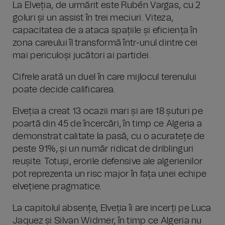
La Elveția, de urmărit este Rubén Vargas, cu 2
goluri și un assist în trei meciuri. Viteza,
capacitatea de a ataca spațiile și eficiența în
zona careului îl transformă într-unul dintre cei
mai periculoși jucători ai partidei.
Cifrele arată un duel în care mijlocul terenului
poate decide calificarea.
Elveția a creat 13 ocazii mari și are 18 șuturi pe
poartă din 45 de încercări, în timp ce Algeria a
demonstrat calitate la pasă, cu o acuratețe de
peste 91%, și un număr ridicat de driblinguri
reușite. Totuși, erorile defensive ale algerienilor
pot reprezenta un risc major în fața unei echipe
elvețiene pragmatice.
La capitolul absențe, Elveția îi are incerți pe Luca
Jaquez și Silvan Widmer, în timp ce Algeria nu