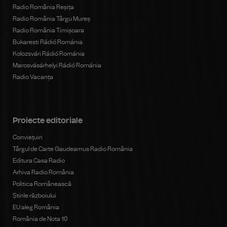
Radio România Reșița
Radio România Târgu Mureș
Radio România Timișoara
Bukaresti Rádió Románia
Kolozsvári Rádió Románia
Marosvásárhelyi Rádió Románia
Radio Vacanța
Proiecte editoriale
Conviețuiri
Târgul de Carte Gaudeamus Radio România
Editura Casa Radio
Arhiva Radio România
Politica Românească
Știrile războiului
EU aleg România
România de Nota 10