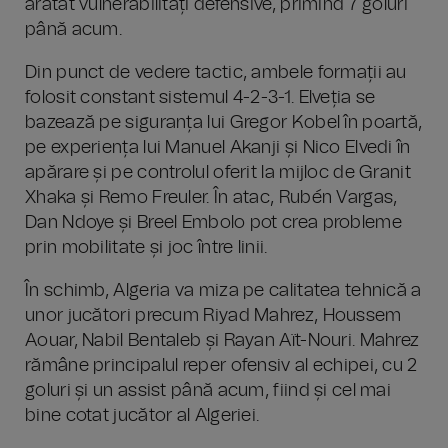
arătat vulnerabilități defensive, primind 7 goluri
până acum.
Din punct de vedere tactic, ambele formații au
folosit constant sistemul 4-2-3-1. Elveția se
bazează pe siguranța lui Gregor Kobel în poartă,
pe experiența lui Manuel Akanji și Nico Elvedi în
apărare și pe controlul oferit la mijloc de Granit
Xhaka și Remo Freuler. În atac, Rubén Vargas,
Dan Ndoye și Breel Embolo pot crea probleme
prin mobilitate și joc între linii.
În schimb, Algeria va miza pe calitatea tehnică a
unor jucători precum Riyad Mahrez, Houssem
Aouar, Nabil Bentaleb și Rayan Aït-Nouri. Mahrez
rămâne principalul reper ofensiv al echipei, cu 2
goluri și un assist până acum, fiind și cel mai
bine cotat jucător al Algeriei.