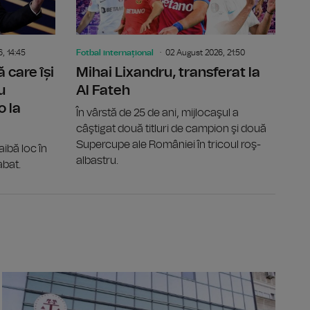
, 14:45
Fotbal internațional
02 August 2026, 21:50
 care își
Mihai Lixandru, transferat la
u
Al Fateh
o la
În vârstă de 25 de ani, mijlocaşul a
câştigat două titluri de campion şi două
Supercupe ale României în tricoul roş-
ibă loc în
albastru.
abat.
houthi revendică un atac asupra unei rafinării saudite
INDONEZIA: 