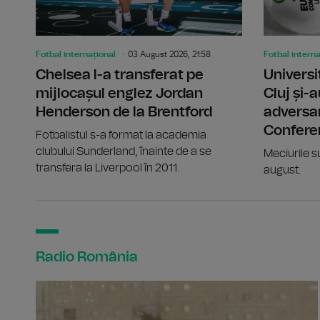
Fotbal internațional
03 August 2026, 21:58
Fotbal interna
Chelsea l-a transferat pe
Universi
mijlocașul englez Jordan
Cluj și-a
Henderson de la Brentford
adversar
Confere
Fotbalistul s-a format la academia
clubului Sunderland, înainte de a se
Meciurile s
transfera la Liverpool în 2011.
august.
Radio România