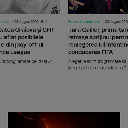
țional
03 August 2026, 15:44
Fotbal internațional
03 August 2026
tatea Craiova și CFR
Țara Galilor, prima țară
u aflat posibilele
retrage sprijinul pentr
e din play-off-ul
realegerea lui Infantin
nce League
conducerea FIFA
unt programate pe 20 și 27
Alegerile sunt programate să a
luna martie a anului viitor, la R
Rebelii 