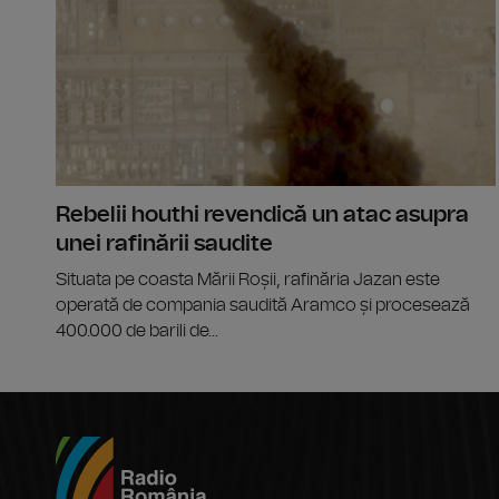
Rebelii houthi revendică un atac asupra
unei rafinării saudite
Situata pe coasta Mării Roșii, rafinăria Jazan este
operată de compania saudită Aramco și procesează
400.000 de barili de...