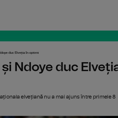
Radio Român
doye duc Elveția în optimi
și Ndoye duc Elveți
naționala elvețiană nu a mai ajuns între primele 8