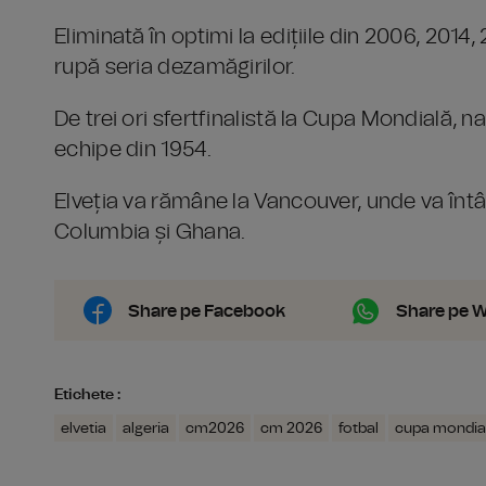
Eliminată în optimi la edițiile din 2006, 2014
rupă seria dezamăgirilor.
De trei ori sfertfinalistă la Cupa Mondială, n
echipe din 1954.
Elveția va rămâne la Vancouver, unde va întâl
Columbia și Ghana.
Share pe Facebook
Share pe 
Etichete :
elvetia
algeria
cm2026
cm 2026
fotbal
cupa mondia