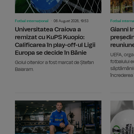
Fotbal internațional
06 August 2026, 19:53
Fotbal interna
Universitatea Craiova a
Gianni 
remizat cu KuPS Kuopio:
președin
Calificarea în play-off-ul Ligii
reuniun
Europa se decide în Bănie
UEFA, orga
fotbalului e
Golul oltenilor a fost marcat de Ștefan
săptămânii 
Baiaram.
încrederea î