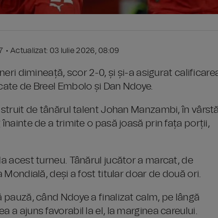
07 • Actualizat: 03 Iulie 2026, 08:09
neri dimineață, scor 2-0, și și-a asigurat calificare
rcate de Breel Embolo și Dan Ndoye.
nstruit de tânărul talent Johan Manzambi, în vârst
înainte de a trimite o pasă joasă prin fața porții,
la acest turneu. Tânărul jucător a marcat, de
a Mondială, deși a fost titular doar de două ori.
pă pauză, când Ndoye a finalizat calm, pe lângă
 a ajuns favorabil la el, la marginea careului.