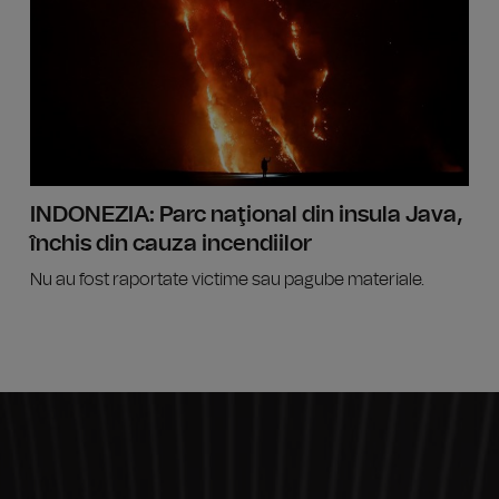
INDONEZIA: Parc naţional din insula Java,
închis din cauza incendiilor
Nu au fost raportate victime sau pagube materiale.