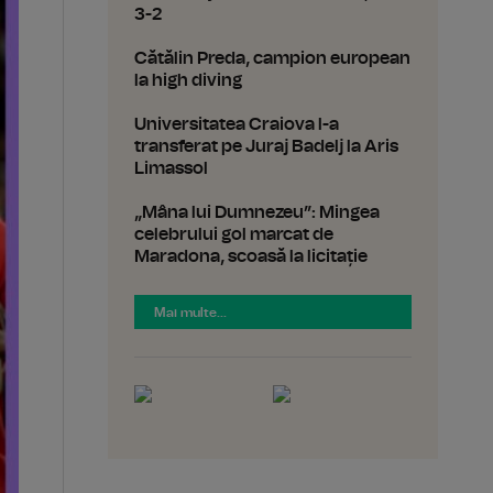
3-2
Cătălin Preda, campion european
la high diving
Universitatea Craiova l-a
transferat pe Juraj Badelj la Aris
Limassol
„Mâna lui Dumnezeu”: Mingea
celebrului gol marcat de
Maradona, scoasă la licitație
Mai multe...