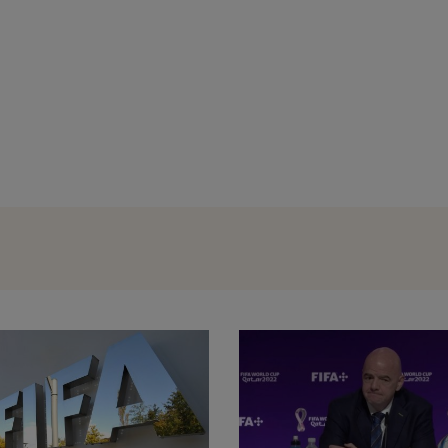
Universitatea Craiova a remizat cu KuP