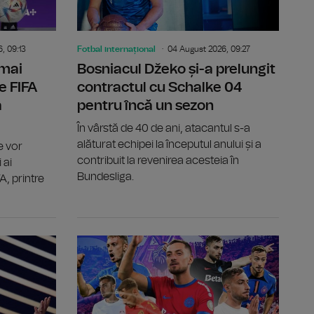
, 09:13
Fotbal internațional
04 August 2026, 09:27
 mai
Bosniacul Džeko și-a prelungit
e FIFA
contractul cu Schalke 04
a
pentru încă un sezon
În vârstă de 40 de ani, atacantul s-a
alăturat echipei la începutul anului și a
e vor
contribuit la revenirea acesteia în
 ai
Bundesliga.
A, printre
englez Jordan Henderson de la Brentford
Universitatea Craiova și CFR Cluj și-au aflat posibilele
Țara Galilo