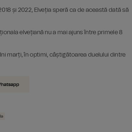
, 2018 și 2022, Elveția speră ca de această dată să
aționala elvețiană nu a mai ajuns între primele 8
ni marți, în optimi, câștigătoarea duelului dintre
Whatsapp
la