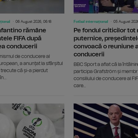
țional
06 August 2026, 06:18
Fotbal internațional
05 August 2026
Infantino rămâne
Pe fondul criticilor tot
tele FIFA după
puternice, președintel
ea conducerii
convoacă o reuniune 
conducerii
nismul de conducere al
uropean, a anunțat la sfârșitul
BBC Sport a aflat că la întâlnir
trecute că și-a pierdut
participa Grafström și membri
n...
consiliului de conducere al FIF
care...
Chelsea l-a transferat pe mijlocașul 