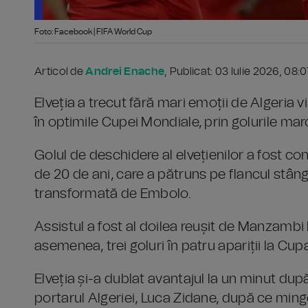
Foto: Facebook | FIFA World Cup
Articol de
Andrei Enache
, Publicat: 03 Iulie 2026, 08:
Elveția a trecut fără mari emoții de Algeria vi
în optimile Cupei Mondiale, prin golurile ma
Golul de deschidere al elvețienilor a fost co
de 20 de ani, care a pătruns pe flancul stâng 
transformată de Embolo.
Assistul a fost al doilea reușit de Manzambi 
asemenea, trei goluri în patru apariții la Cup
Elveția și-a dublat avantajul la un minut du
portarul Algeriei, Luca Zidane, după ce mingea