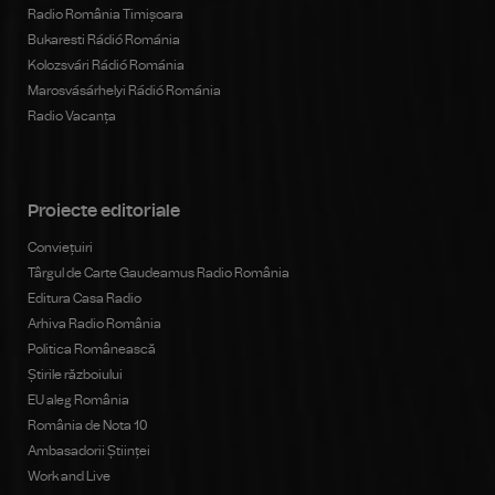
Radio România Timișoara
Bukaresti Rádió Románia
Kolozsvári Rádió Románia
Marosvásárhelyi Rádió Románia
Radio Vacanța
Proiecte editoriale
Conviețuiri
Târgul de Carte Gaudeamus Radio România
Editura Casa Radio
Arhiva Radio România
Politica Românească
Știrile războiului
EU aleg România
România de Nota 10
Ambasadorii Științei
Work and Live