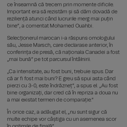
ce înseamnă că trecem prin momente dificile.
Important era să rezistăm și să dăm dovadă de
reziliență atunci când lucrurile merg mai puțin
bine”, a comentat Mohamed Ouahbi.
Selecționerul marocan i-a răspuns omologului
său, Jesse Marsch, care declarase anterior, în
conferința de presă, că naționala Canadei a fost
„mai bună” pe tot parcursul întâlnirii.
„Ca intensitate, au fost buni, trebuie spus. Dar
că ar fi fost mai buni? E greu să spui asta când
pierzi cu 3-0, este îndrăzneț”, a spus el. „Au fost
bine organizați, dar cred că în repriza a doua nu
a mai existat termen de comparație.”
În orice caz, a adăugat el, „nu sunt sigur că
multe echipe vor câștiga cu un asemenea scor
în optimile de finală”.