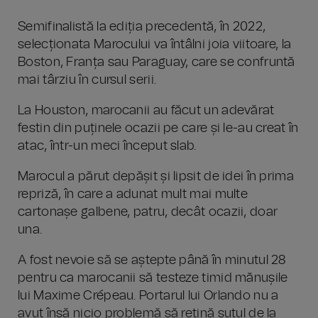
Semifinalistă la ediția precedentă, în 2022,
selecționata Marocului va întâlni joia viitoare, la
Boston, Franța sau Paraguay, care se confruntă
mai târziu în cursul serii.
La Houston, marocanii au făcut un adevărat
festin din puținele ocazii pe care și le-au creat în
atac, într-un meci început slab.
Marocul a părut depășit și lipsit de idei în prima
repriză, în care a adunat mult mai multe
cartonașe galbene, patru, decât ocazii, doar
una.
A fost nevoie să se aștepte până în minutul 28
pentru ca marocanii să testeze timid mănușile
lui Maxime Crépeau. Portarul lui Orlando nu a
avut însă nicio problemă să rețină șutul de la