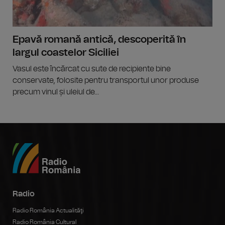
Epavă romană antică, descoperită în
largul coastelor Siciliei
Vasul este încărcat cu sute de recipiente bine
conservate, folosite pentru transportul unor produse
precum vinul și uleiul de...
Radio
Radio România Actualităţi
Radio România Cultural