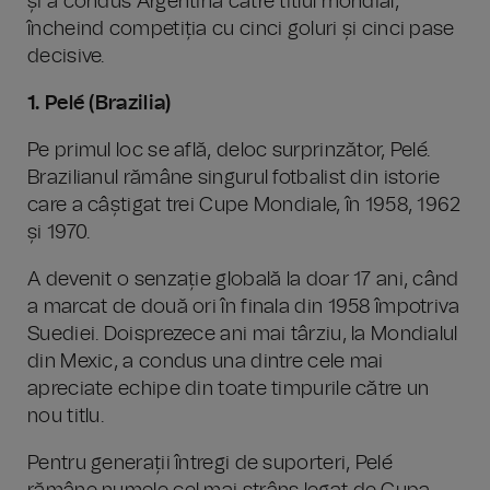
și a condus Argentina către titlul mondial,
încheind competiția cu cinci goluri și cinci pase
decisive.
1. Pelé (Brazilia)
Pe primul loc se află, deloc surprinzător, Pelé.
Brazilianul rămâne singurul fotbalist din istorie
care a câștigat trei Cupe Mondiale, în 1958, 1962
și 1970.
A devenit o senzație globală la doar 17 ani, când
a marcat de două ori în finala din 1958 împotriva
Suediei. Doisprezece ani mai târziu, la Mondialul
din Mexic, a condus una dintre cele mai
apreciate echipe din toate timpurile către un
nou titlu.
Pentru generații întregi de suporteri, Pelé