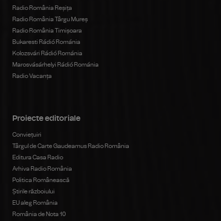
Radio România Reșița
Radio România Târgu Mureș
Radio România Timișoara
Bukaresti Rádió Románia
Kolozsvári Rádió Románia
Marosvásárhelyi Rádió Románia
Radio Vacanța
Proiecte editoriale
Conviețuiri
Târgul de Carte Gaudeamus Radio România
Editura Casa Radio
Arhiva Radio România
Politica Românească
Știrile războiului
EU aleg România
România de Nota 10