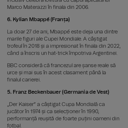
inclusiv celebra lovitură cu capul aplicată lui
Marco Materazzi în finala din 2006.
6. Kylian Mbappé (Franța)
La doar 27 de ani, Mbappé este deja una dintre
marile figuri ale Cupei Mondiale. A câștigat
trofeul în 2018 și a impresionat în finala din 2022,
când a înscris un hat-trick împotriva Argentinei.
BBC consideră că francezul are șanse reale să
urce și mai sus în acest clasament până la
finalul carierei.
5. Franz Beckenbauer (Germania de Vest)
„Der Kaiser” a câștigat Cupa Mondială ca
jucător în 1974 și ca selecționer în 1990,
performanță reușită de foarte puțini oameni din
fotbal.