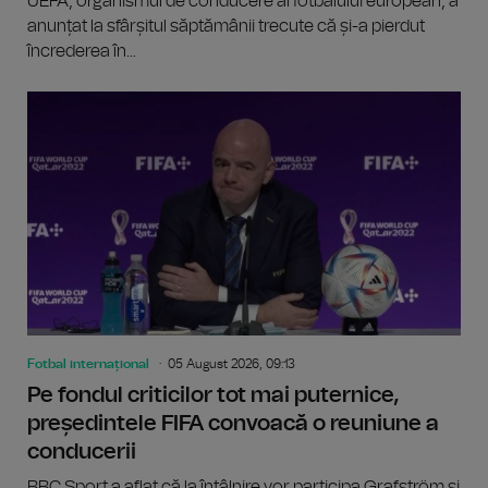
UEFA, organismul de conducere al fotbalului european, a
anunțat la sfârșitul săptămânii trecute că și-a pierdut
încrederea în...
Fotbal internațional
05 August 2026, 09:13
Pe fondul criticilor tot mai puternice,
președintele FIFA convoacă o reuniune a
conducerii
BBC Sport a aflat că la întâlnire vor participa Grafström și