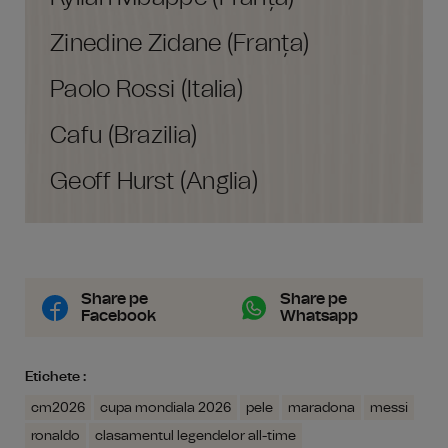
Zinedine Zidane (Franța)
Paolo Rossi (Italia)
Cafu (Brazilia)
Geoff Hurst (Anglia)
Share pe
Share pe
Facebook
Whatsapp
Etichete :
cm2026
cupa mondiala 2026
pele
maradona
messi
ronaldo
clasamentul legendelor all-time