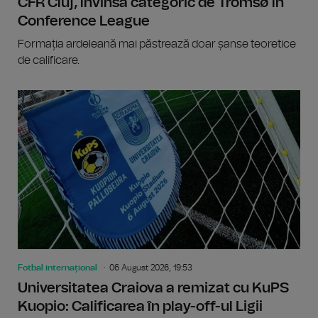
CFR Cluj, învinsă categoric de Tromsø în
Conference League
Formația ardeleană mai păstrează doar șanse teoretice
de calificare.
Fotbal internațional
06 August 2026, 19:53
Universitatea Craiova a remizat cu KuPS
Kuopio: Calificarea în play-off-ul Ligii