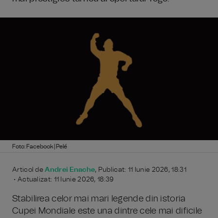
Foto: Facebook | Pelé
Articol de
Andrei Enache
, Publicat: 11 Iunie 2026, 18:31
• Actualizat: 11 Iunie 2026, 18:39
Stabilirea celor mai mari legende din istoria
Cupei Mondiale este una dintre cele mai dificile