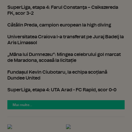
SuperLiga, etapa 4: Farul Constanţa – Csikszereda
FK, scor 3-2
Cătălin Preda, campion european la high diving
Universitatea Craiova l-a transferat pe Juraj Badelj la
Aris Limassol
„Mâna lui Dumnezeu”: Mingea celebrului gol marcat
de Maradona, scoasă la licitație
Fundașul Kevin Ciubotaru, la echipa scoțiană
Dundee United
SuperLiga, etapa 4: UTA Arad - FC Rapid, scor 0-0
Mai multe...