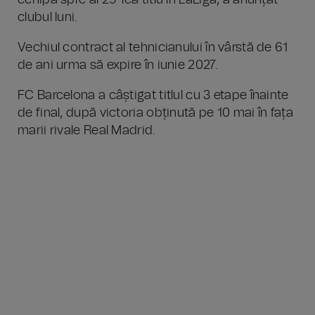
echipa spre al 29-lea titlu în LaLiga, a anunțat
clubul luni.
Vechiul contract al tehnicianului în vârstă de 61
de ani urma să expire în iunie 2027.
FC Barcelona a câștigat titlul cu 3 etape înainte
de final, după victoria obținută pe 10 mai în fața
marii rivale Real Madrid.