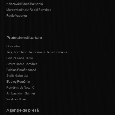
Kolozsvári Rádió Románia
Marosvásárhelyi Rádió Románia
Radio Vacanța
Proiecte editoriale
Conviețuiri
Târgul de Carte Gaudeamus Radio România
Editura Casa Radio
Arhiva Radio România
Politica Românească
Știrile războiului
EU aleg România
România de Nota 10
Ambasadorii Științei
Work and Live
Agenţie de presă