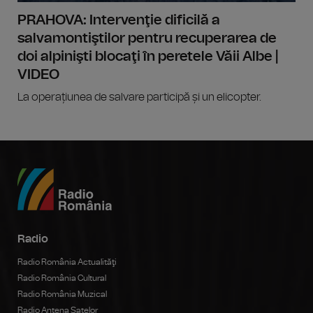
PRAHOVA: Intervenţie dificilă a
salvamontiştilor pentru recuperarea de
doi alpinişti blocaţi în peretele Văii Albe |
VIDEO
La operațiunea de salvare participă și un elicopter.
Radio
Radio România Actualităţi
Radio România Cultural
Radio România Muzical
Radio Antena Satelor