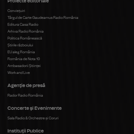
Proiecte editoriale
Conviețuiri
Târgul de Carte Gaudeamus Radio România
Editura Casa Radio
Arhiva Radio România
Politica Românească
Știrile războiului
EU aleg România
România de Nota 10
Ambasadorii Științei
Work and Live
Agenţie de presă
Rador Radio România
Concerte şi Evenimente
Sala Radio & Orchestre și Coruri
Instituţii Publice