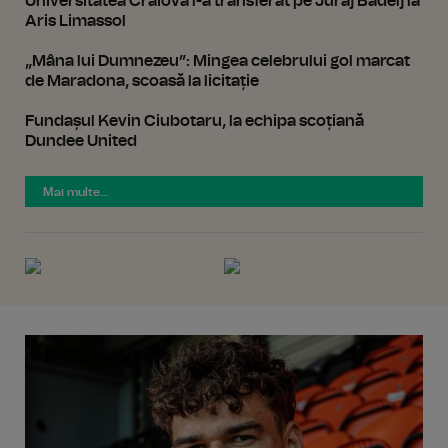
Universitatea Craiova l-a transferat pe Juraj Badelj la
Aris Limassol
„Mâna lui Dumnezeu”: Mingea celebrului gol marcat
de Maradona, scoasă la licitație
Fundașul Kevin Ciubotaru, la echipa scoțiană
Dundee United
Mai multe...