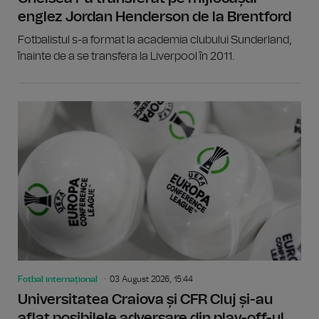
englez Jordan Henderson de la Brentford
Fotbalistul s-a format la academia clubului Sunderland,
înainte de a se transfera la Liverpool în 2011.
Fotbal internațional
03 August 2026, 15:44
Universitatea Craiova și CFR Cluj și-au
aflat posibilele adversare din play-off-ul