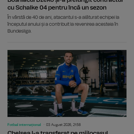
Bosniacul Džeko și-a prelungit contractul
cu Schalke 04 pentru încă un sezon
În vârstă de 40 de ani, atacantul s-a alăturat echipei la
începutul anului și a contribuit la revenirea acesteia în
Bundesliga.
Fotbal internațional
03 August 2026, 21:58
Chelsea l-a transferat pe mijlocașul