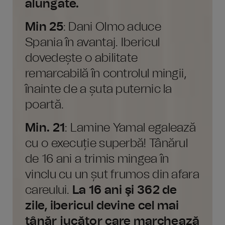
alungate.
Min 25
: Dani Olmo aduce
Spania în avantaj. Ibericul
dovedește o abilitate
remarcabilă în controlul mingii,
înainte de a șuta puternic la
poartă.
Min. 21
: Lamine Yamal egalează
cu o execuție superbă! Tânărul
de 16 ani a trimis mingea în
vinclu cu un șut frumos din afara
careului.
La 16 ani şi 362 de
zile, ibericul devine cel mai
tânăr jucător care marchează