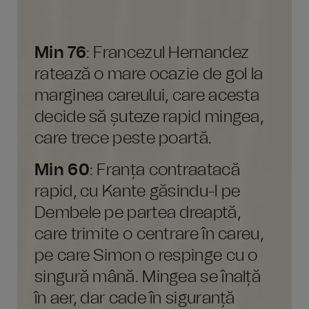
Min 76
: Francezul Hernandez
ratează o mare ocazie de gol la
marginea careului, care acesta
decide să șuteze rapid mingea,
care trece peste poartă.
Min 60
: Franța contraatacă
rapid, cu Kante găsindu-l pe
Dembele pe partea dreaptă,
care trimite o centrare în careu,
pe care Simon o respinge cu o
singură mână. Mingea se înalță
în aer, dar cade în siguranță