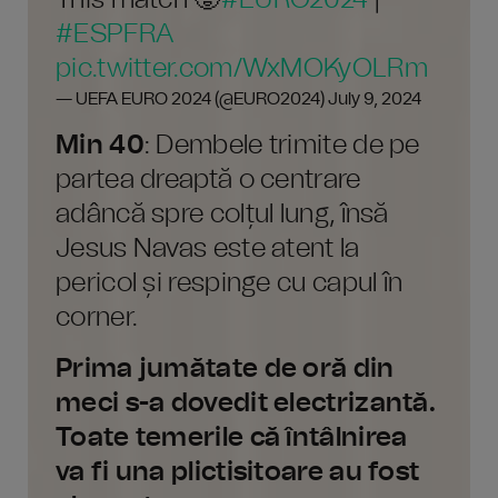
This match 🥵
#EURO2024
|
#ESPFRA
pic.twitter.com/WxMOKyOLRm
— UEFA EURO 2024 (@EURO2024)
July 9, 2024
Min 40
: Dembele trimite de pe
partea dreaptă o centrare
adâncă spre colțul lung, însă
Jesus Navas este atent la
pericol și respinge cu capul în
corner.
Prima jumătate de oră din
meci s-a dovedit electrizantă.
Toate temerile că întâlnirea
va fi una plictisitoare au fost