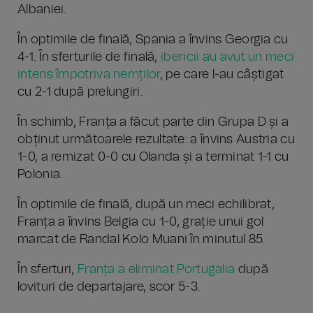
Albaniei​.
În optimile de finală, Spania a învins Georgia cu
4-1. În sferturile de finală,
ibericii au avut un meci
intens împotriva nemților
, pe care l-au câștigat
cu 2-1 după prelungiri​.
În schimb, Franța a făcut parte din Grupa D și a
obținut următoarele rezultate: a învins Austria cu
1-0, a remizat 0-0 cu Olanda și a terminat 1-1 cu
Polonia.
În optimile de finală, după un meci echilibrat,
Franța a învins Belgia cu 1-0, grație unui gol
marcat de Randal Kolo Muani în minutul 85.
În sferturi,
Franța a eliminat Portugalia
după
lovituri de departajare, scor 5-3.