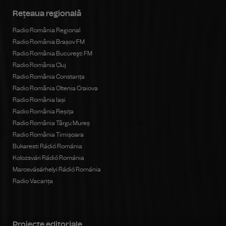
Rețeaua regională
Radio România Regional
Radio România Brașov FM
Radio România Bucureşti FM
Radio România Cluj
Radio România Constanța
Radio România Oltenia Craiova
Radio România Iași
Radio România Reșița
Radio România Târgu Mureș
Radio România Timișoara
Bukaresti Rádió Románia
Kolozsvári Rádió Románia
Marosvásárhelyi Rádió Románia
Radio Vacanța
Proiecte editoriale