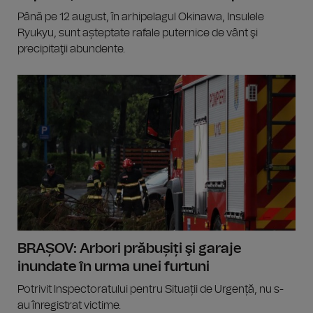
Până pe 12 august, în arhipelagul Okinawa, Insulele
Ryukyu, sunt așteptate rafale puternice de vânt şi
precipitaţii abundente.
BRAȘOV: Arbori prăbușiți şi garaje
inundate în urma unei furtuni
Potrivit Inspectoratului pentru Situații de Urgență, nu s-
au înregistrat victime.