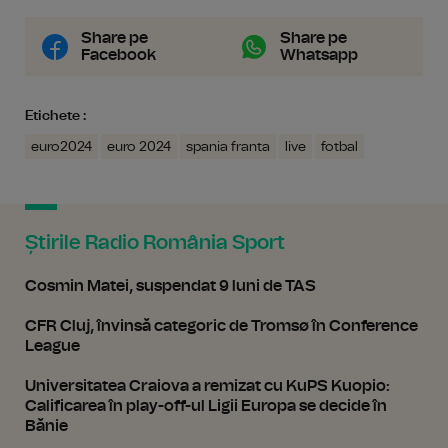
Share pe
Share pe
Facebook
Whatsapp
Etichete :
euro2024
euro 2024
spania franta
live
fotbal
Știrile Radio România Sport
Cosmin Matei, suspendat 9 luni de TAS
CFR Cluj, învinsă categoric de Tromsø în Conference
League
Universitatea Craiova a remizat cu KuPS Kuopio:
Calificarea în play-off-ul Ligii Europa se decide în
Bănie