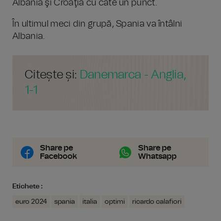
Albania şi Croaţia cu câte un punct.
În ultimul meci din grupă, Spania va întâlni
Albania.
Citește și:
Danemarca - Anglia,
1-1
Share pe
Share pe
Facebook
Whatsapp
Etichete :
euro 2024
spania
italia
optimi
ricardo calafiori