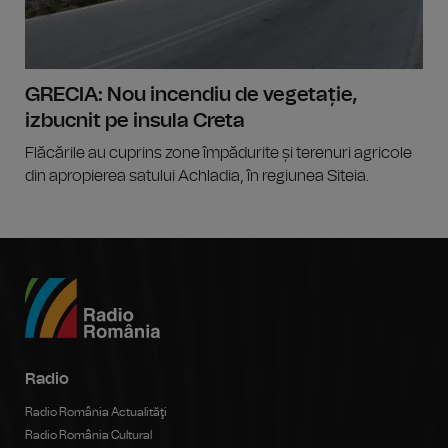
GRECIA: Nou incendiu de vegetație,
izbucnit pe insula Creta
Flăcările au cuprins zone împădurite și terenuri agricole
din apropierea satului Achladia, în regiunea Siteia.
Radio
Radio România Actualităţi
Radio România Cultural