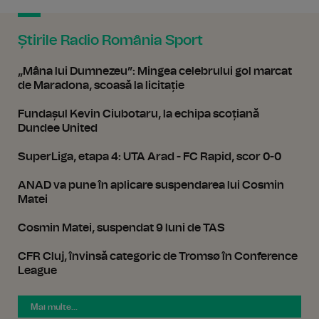
Știrile Radio România Sport
„Mâna lui Dumnezeu”: Mingea celebrului gol marcat
de Maradona, scoasă la licitație
Fundașul Kevin Ciubotaru, la echipa scoțiană
Dundee United
SuperLiga, etapa 4: UTA Arad - FC Rapid, scor 0-0
ANAD va pune în aplicare suspendarea lui Cosmin
Matei
Cosmin Matei, suspendat 9 luni de TAS
CFR Cluj, învinsă categoric de Tromsø în Conference
League
Mai multe...