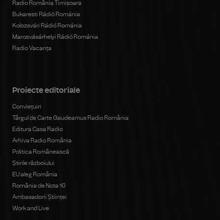
Radio România Timișoara
Bukaresti Rádió Románia
Kolozsvári Rádió Románia
Marosvásárhelyi Rádió Románia
Radio Vacanța
Proiecte editoriale
Conviețuiri
Târgul de Carte Gaudeamus Radio România
Editura Casa Radio
Arhiva Radio România
Politica Românească
Știrile războiului
EU aleg România
România de Nota 10
Ambasadorii Științei
Work and Live