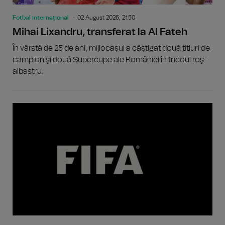
Fotbal internațional
02 August 2026, 21:50
Mihai Lixandru, transferat la Al Fateh
În vârstă de 25 de ani, mijlocaşul a câştigat două titluri de
campion şi două Supercupe ale României în tricoul roş-
albastru.