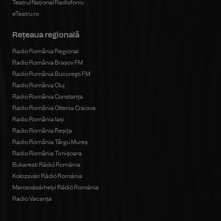
Teatrul Național Radiofonic
eTeatru.ro
Rețeaua regională
Radio România Regional
Radio România Brașov FM
Radio România Bucureşti FM
Radio România Cluj
Radio România Constanța
Radio România Oltenia Craiova
Radio România Iași
Radio România Reșița
Radio România Târgu Mureș
Radio România Timișoara
Bukaresti Rádió Románia
Kolozsvári Rádió Románia
Marosvásárhelyi Rádió Románia
Radio Vacanța