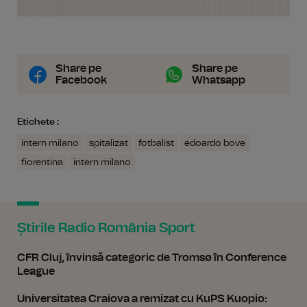
Share pe
Share pe
Facebook
Whatsapp
Etichete :
intern milano
spitalizat
fotbalist
edoardo bove
fiorentina
intern milano
Știrile Radio România Sport
CFR Cluj, învinsă categoric de Tromsø în Conference
League
Universitatea Craiova a remizat cu KuPS Kuopio: