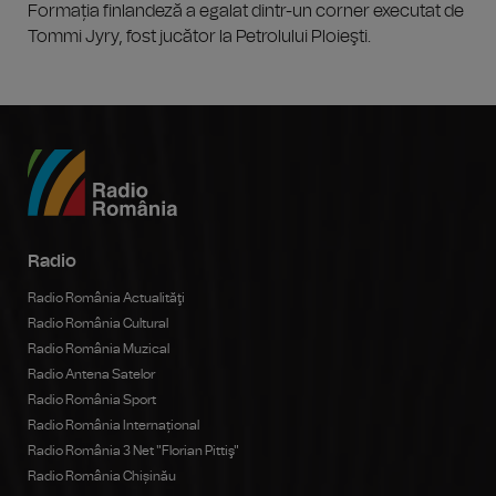
Formația finlandeză a egalat dintr-un corner executat de
Tommi Jyry, fost jucător la Petrolului Ploieşti.
Radio
Radio România Actualităţi
Radio România Cultural
Radio România Muzical
Radio Antena Satelor
Radio România Sport
Radio România Internațional
Radio România 3 Net "Florian Pittiş"
Radio România Chișinău