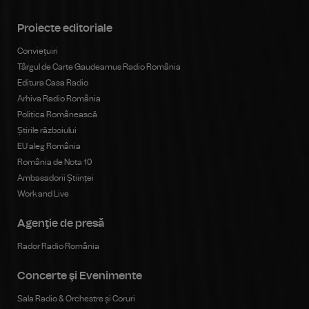
Proiecte editoriale
Conviețuiri
Târgul de Carte Gaudeamus Radio România
Editura Casa Radio
Arhiva Radio România
Politica Românească
Știrile războiului
EU aleg România
România de Nota 10
Ambasadorii Științei
Work and Live
Agenţie de presă
Rador Radio România
Concerte şi Evenimente
Sala Radio & Orchestre și Coruri