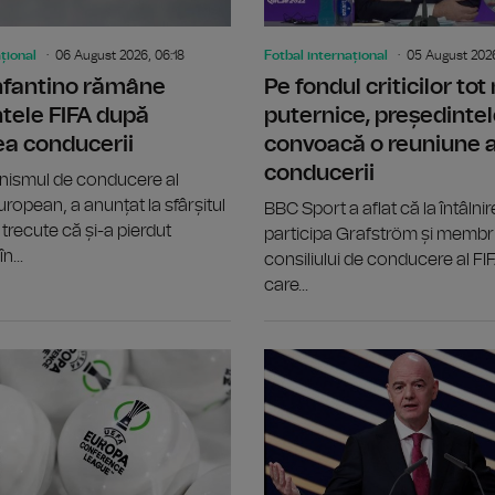
țional
06 August 2026, 06:18
Fotbal internațional
05 August 2026
Infantino rămâne
Pe fondul criticilor tot
tele FIFA după
puternice, președintel
ea conducerii
convoacă o reuniune 
conducerii
nismul de conducere al
uropean, a anunțat la sfârșitul
BBC Sport a aflat că la întâlnir
trecute că și-a pierdut
participa Grafström și membri
n...
consiliului de conducere al FIF
care...
Chelsea l-a transferat pe mijlocașul 