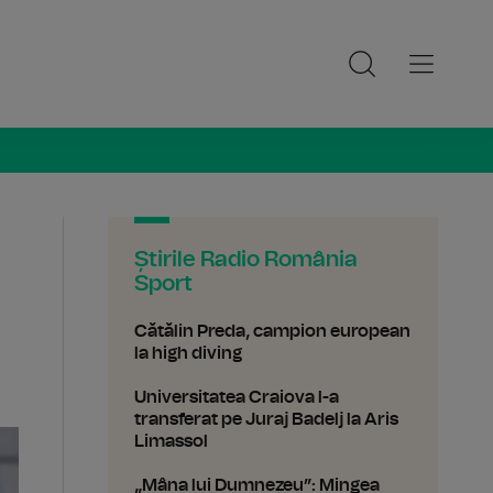
ia Sport
Știrile Radio România
Sport
Cătălin Preda, campion european
la high diving
Universitatea Craiova l-a
transferat pe Juraj Badelj la Aris
Limassol
„Mâna lui Dumnezeu”: Mingea