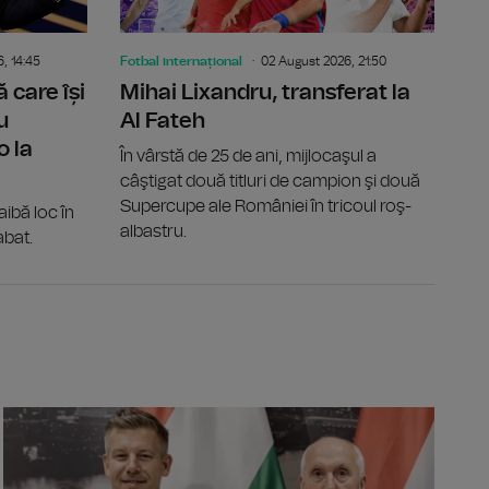
, 14:45
Fotbal internațional
02 August 2026, 21:50
 care își
Mihai Lixandru, transferat la
u
Al Fateh
o la
În vârstă de 25 de ani, mijlocaşul a
câştigat două titluri de campion şi două
Supercupe ale României în tricoul roş-
ibă loc în
albastru.
abat.
lectrocutat după ce a atins un stâlp de iluminat din Constanța: 
PRAHOVA: In