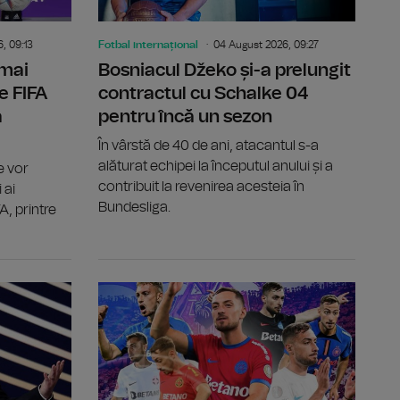
, 09:13
Fotbal internațional
04 August 2026, 09:27
 mai
Bosniacul Džeko și-a prelungit
e FIFA
contractul cu Schalke 04
a
pentru încă un sezon
În vârstă de 40 de ani, atacantul s-a
alăturat echipei la începutul anului și a
e vor
contribuit la revenirea acesteia în
 ai
Bundesliga.
A, printre
englez Jordan Henderson de la Brentford
Universitatea Craiova și CFR Cluj și-au aflat posibilele
Țara Galilo