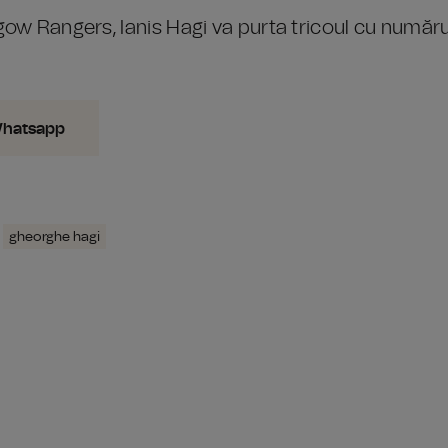
ow Rangers, Ianis Hagi va purta tricoul cu număru
Whatsapp
gheorghe hagi