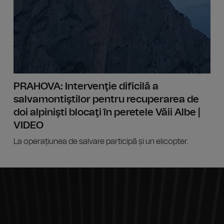
PRAHOVA: Intervenţie dificilă a
salvamontiştilor pentru recuperarea de
doi alpinişti blocaţi în peretele Văii Albe |
VIDEO
La operațiunea de salvare participă și un elicopter.