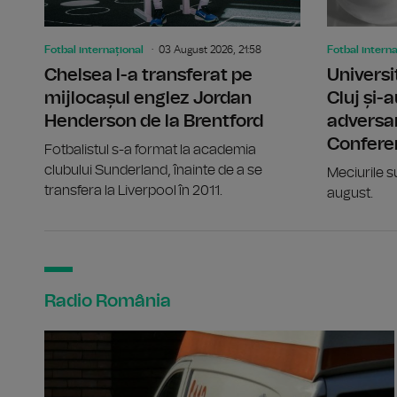
Fotbal internațional
03 August 2026, 21:58
Fotbal interna
Chelsea l-a transferat pe
Universi
mijlocașul englez Jordan
Cluj și-a
Henderson de la Brentford
adversar
Confere
Fotbalistul s-a format la academia
clubului Sunderland, înainte de a se
Meciurile s
transfera la Liverpool în 2011.
august.
Radio România