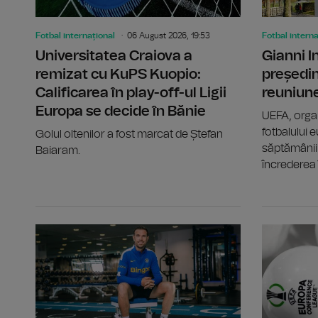
Fotbal internațional
06 August 2026, 19:53
Fotbal interna
Universitatea Craiova a
Gianni 
remizat cu KuPS Kuopio:
președin
Calificarea în play-off-ul Ligii
reuniun
Europa se decide în Bănie
UEFA, orga
fotbalului e
Golul oltenilor a fost marcat de Ștefan
săptămânii 
Baiaram.
încrederea î