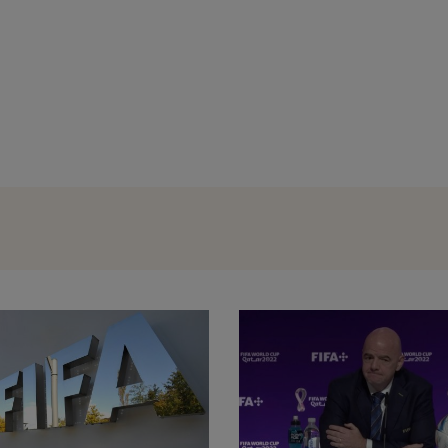
Universitatea Craiova a remizat cu KuP