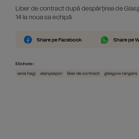
Liber de contract după despărțirea de Glasg
14 la noua sa echipă.
Share pe Facebook
Share pe 
Etichete :
ianis hagi
alanyaspor
liber de contract
glasgow rangers