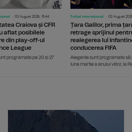
țional
03 August 2026, 15:44
Fotbal internațional
03 August 2026
tatea Craiova și CFR
Țara Galilor, prima țară
u aflat posibilele
retrage sprijinul pentr
e din play-off-ul
realegerea lui Infantin
nce League
conducerea FIFA
unt programate pe 20 și 27
Alegerile sunt programate să a
luna martie a anului viitor, la R
Tânăr e