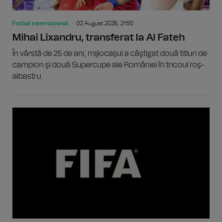
Fotbal internațional
02 August 2026, 21:50
Mihai Lixandru, transferat la Al Fateh
În vârstă de 25 de ani, mijlocaşul a câştigat două titluri de
campion şi două Supercupe ale României în tricoul roş-
albastru.