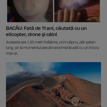
BACĂU: Fată de 11 ani, căutată cu un
elicopter, drone şi câini
Aceasta are 1,30 metri înălţime, ochi căprui, păr şaten
lung, iar la momentul plecării era îmbrăcată cu un tricou
roşu și...