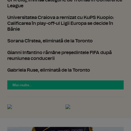
CFR Cluj, învinsă categoric de Tromsø în Conference
League
Universitatea Craiova a remizat cu KuPS Kuopio:
Calificarea în play-off-ul Ligii Europa se decide în
Bănie
Sorana Cîrstea, eliminată de la Toronto
Gianni Infantino rămâne președintele FIFA după
reuniunea conducerii
Gabriela Ruse, eliminată de la Toronto
Mai multe...