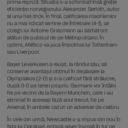
prima repriză. Situația s-a schimbat însă grație
eficienței norvegianului Alexander Sørloth, autor
al unui hat-trick. În final, calificarea madrilenilor
nu a mai ridicat semne de întrebare (4-1), iar
colegii lui Antoine Griezmann au sărbătorit
alături de publicul de pe Metropolitano. În
optimi, Atlético va juca împotriva lui Tottenham
sau Liverpool.
Bayer Leverkusen a reușit, la rândul său, să
conserve avantajul obținut în deplasare la
Olympiakos (2-0) și s-a calificat fără strălucire,
după 0-0 pe teren propriu. Germanii vor întâlni
fie pe vecinii de la Bayern Munchen, care i-au
eliminat în aceeași fază anul trecut, fie pe
Arsenal, în ambele cazuri un adversar de calibru.
În cele din urmă, Newcastle s-a impus din nou în
fața lui Qarabag, echipă sever învinsă în tur pe