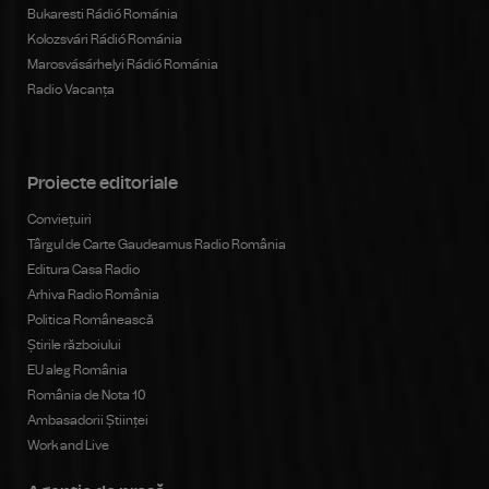
Bukaresti Rádió Románia
Kolozsvári Rádió Románia
Marosvásárhelyi Rádió Románia
Radio Vacanța
Proiecte editoriale
Conviețuiri
Târgul de Carte Gaudeamus Radio România
Editura Casa Radio
Arhiva Radio România
Politica Românească
Știrile războiului
EU aleg România
România de Nota 10
Ambasadorii Științei
Work and Live