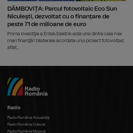
DÂMBOVIȚA: Parcul fotovoltaic Eco Sun
Niculeşti, dezvoltat cu o finanțare de
peste 71 de milioane de euro
Prima investiţie a Entek Elektrik este una dintre cele mai
mari finanţări bilaterale acordate unui proiect fotovoltaic
aflat...
Radio
Radio România Actualităţi
Radio România Cultural
Radio România Muzical