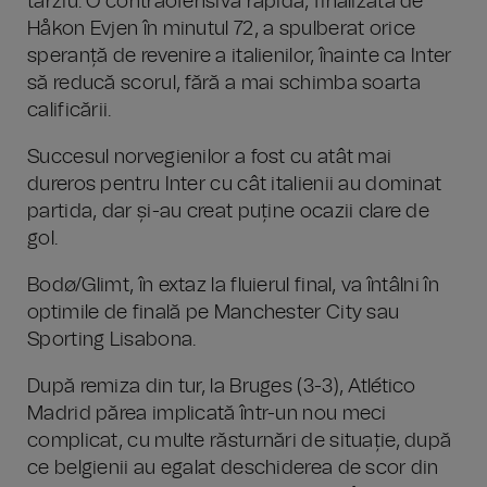
târziu. O contraofensivă rapidă, finalizată de
Håkon Evjen în minutul 72, a spulberat orice
speranță de revenire a italienilor, înainte ca Inter
să reducă scorul, fără a mai schimba soarta
calificării.
Succesul norvegienilor a fost cu atât mai
dureros pentru Inter cu cât italienii au dominat
partida, dar și-au creat puține ocazii clare de
gol.
Bodø/Glimt, în extaz la fluierul final, va întâlni în
optimile de finală pe Manchester City sau
Sporting Lisabona.
După remiza din tur, la Bruges (3-3), Atlético
Madrid părea implicată într-un nou meci
complicat, cu multe răsturnări de situație, după
ce belgienii au egalat deschiderea de scor din