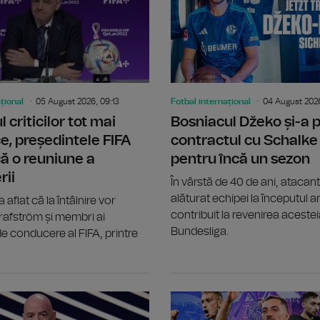
țional
05 August 2026, 09:13
Fotbal internațional
04 August 2026
 criticilor tot mai
Bosniacul Džeko și-a p
e, președintele FIFA
contractul cu Schalke
ă o reuniune a
pentru încă un sezon
rii
În vârstă de 40 de ani, atacant
alăturat echipei la începutul an
aflat că la întâlnire vor
contribuit la revenirea acestei
rafström și membri ai
Bundesliga.
 de conducere al FIFA, printre
Universitatea Craiova și CFR Cluj și-