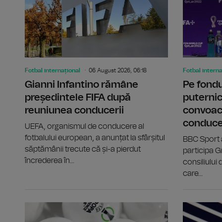
Fotbal internațional
06 August 2026, 06:18
Fotbal interna
Gianni Infantino rămâne
Pe fondul
președintele FIFA după
puternic
reuniunea conducerii
convoac
conduce
UEFA, organismul de conducere al
fotbalului european, a anunțat la sfârșitul
BBC Sport a 
săptămânii trecute că și-a pierdut
participa G
încrederea în...
consiliului
care...