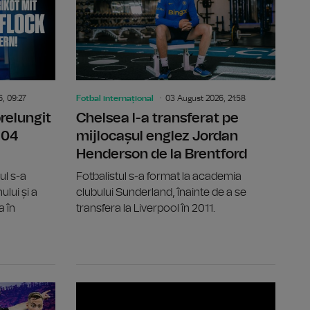
, 09:27
Fotbal internațional
03 August 2026, 21:58
relungit
Chelsea l-a transferat pe
 04
mijlocașul englez Jordan
Henderson de la Brentford
ul s-a
Fotbalistul s-a format la academia
ului și a
clubului Sunderland, înainte de a se
a în
transfera la Liverpool în 2011.
au aflat posibilele adversare din play-off-ul Conference League
Țara Galilor, prima țară care își retrage sprijinul pentru
Mihai Lixan