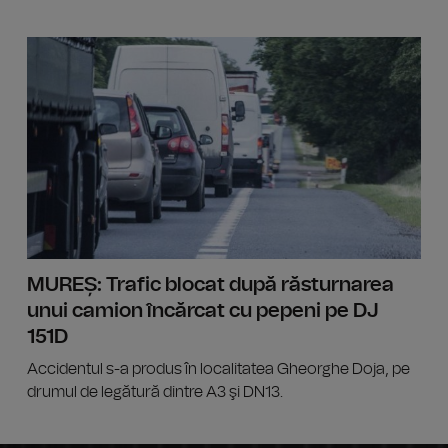
Bolojan:
MUREȘ: Trafic blocat după răsturnarea
unui camion încărcat cu pepeni pe DJ
151D
Accidentul s-a produs în localitatea Gheorghe Doja, pe
drumul de legătură dintre A3 şi DN13.