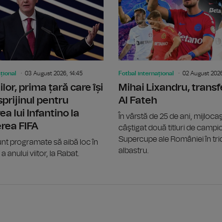
țional
03 August 2026, 14:45
Fotbal internațional
02 August 2026
lor, prima țară care își
Mihai Lixandru, transf
sprijinul pentru
Al Fateh
ea lui Infantino la
În vârstă de 25 de ani, mijlocaş
rea FIFA
câştigat două titluri de campi
Supercupe ale României în tri
unt programate să aibă loc în
albastru.
a anului viitor, la Rabat.