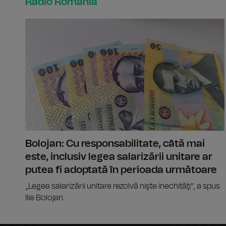
Radio România
Bolojan: Cu responsabilitate, câtă mai
este, inclusiv legea salarizării unitare ar
putea fi adoptată în perioada următoare
„Legea salarizării unitare rezolvă nişte inechităţi”, a spus
Ilie Bolojan.