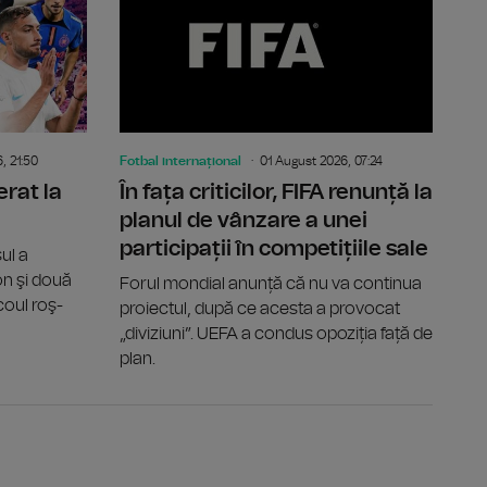
, 21:50
Fotbal internațional
01 August 2026, 07:24
erat la
În fața criticilor, FIFA renunță la
planul de vânzare a unei
participații în competițiile sale
ul a
on şi două
Forul mondial anunță că nu va continua
coul roş-
proiectul, după ce acesta a provocat
„diviziuni”. UEFA a condus opoziția față de
plan.