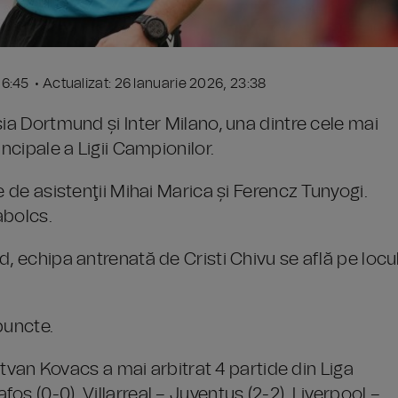
 16:45 • Actualizat: 26 Ianuarie 2026, 23:38
sia Dortmund și Inter Milano, una dintre cele mai
ncipale a Ligii Campionilor.
e de asistenţii Mihai Marica și Ferencz Tunyogi.
abolcs.
, echipa antrenată de Cristi Chivu se află pe locu
puncte.
tvan Kovacs a mai arbitrat 4 partide din Liga
s (0-0), Villarreal – Juventus (2-2), Liverpool –