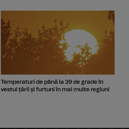
 Cu responsabilitate, câtă mai este, inclusiv legea salarizării 
MUREȘ: Tra
Temperaturi de până la 39 de grade în
vestul țării și furtuni în mai multe regiuni