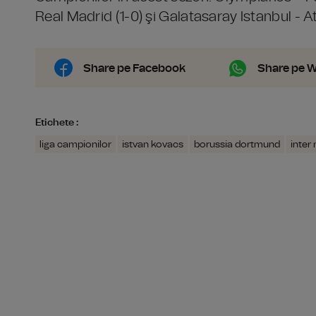
Real Madrid (1-0) şi Galatasaray Istanbul - At
Share pe Facebook
Share pe 
Etichete :
liga campionilor
istvan kovacs
borussia dortmund
inter