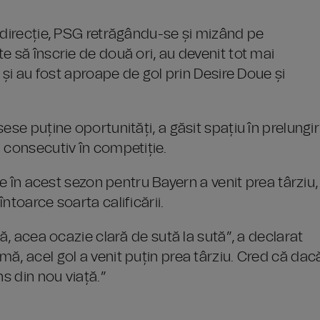
 direcție, PSG retrăgându-se și mizând pe
e să înscrie de două ori, au devenit tot mai
i și au fost aproape de gol prin Desire Doue și
ese puține oportunități, a găsit spațiu în prelungir
 consecutiv în competiție.
le în acest sezon pentru Bayern a venit prea târziu,
ntoarce soarta calificării.
lă, acea ocazie clară de sută la sută”, a declarat
ă, acel gol a venit puțin prea târziu. Cred că dac
ns din nou viață.”