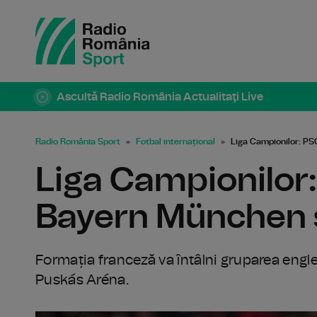
Ascultă Radio România Actualitaţi Live
Radio România Sport
Fotbal internațional
Liga Campionilor: PSG
Liga Campionilor
Bayern München și 
Formația franceză va întâlni gruparea engle
Puskás Aréna.