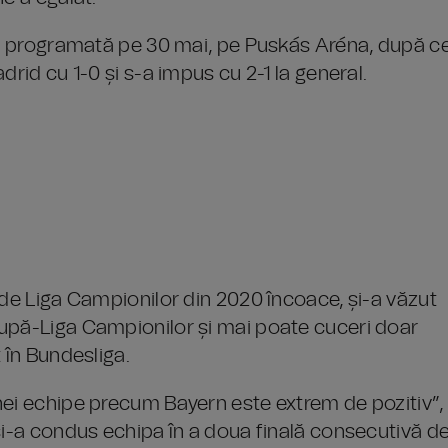
ala programată pe 30 mai, pe Puskás Aréna, după c
drid cu 1-0 și s-a impus cu 2-1 la general.
 de Liga Campionilor din 2020 încoace, și-a văzut
cupă-Liga Campionilor și mai poate cuceri doar
 în Bundesliga.
nei echipe precum Bayern este extrem de pozitiv”,
și-a condus echipa în a doua finală consecutivă d