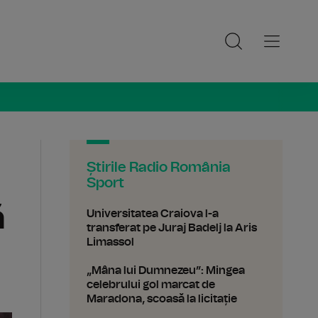
ia Sport
Știrile Radio România
Sport
ă
Universitatea Craiova l-a
transferat pe Juraj Badelj la Aris
Limassol
„Mâna lui Dumnezeu”: Mingea
celebrului gol marcat de
Maradona, scoasă la licitație