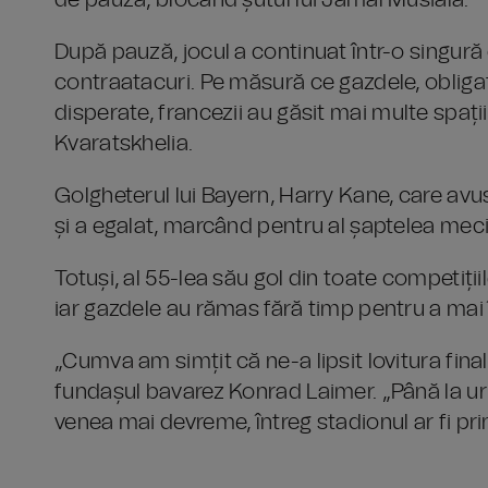
de pauză, blocând șutul lui Jamal Musiala.
După pauză, jocul a continuat într-o singură
contraatacuri. Pe măsură ce gazdele, obligat
disperate, francezii au găsit mai multe spați
Kvaratskhelia.
Golgheterul lui Bayern, Harry Kane, care avus
și a egalat, marcând pentru al șaptelea meci
Totuși, al 55-lea său gol din toate competiții
iar gazdele au rămas fără timp pentru a mai î
„Cumva am simțit că ne-a lipsit lovitura fina
fundașul bavarez Konrad Laimer. „Până la urm
venea mai devreme, întreg stadionul ar fi pri