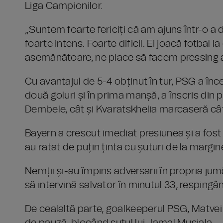
Liga Campionilor.
„Suntem foarte fericiți că am ajuns într-o a
foarte intens. Foarte dificil. Ei joacă fotbal l
asemănătoare, ne place să facem pressing av
Cu avantajul de 5-4 obținut în tur, PSG a în
două goluri și în prima manșă, a înscris din 
Dembele, cât și Kvaratskhelia marcaseră câte
Bayern a crescut imediat presiunea și a fost 
au ratat de puțin ținta cu șuturi de la margin
Nemții și-au împins adversarii în propria ju
să intervină salvator în minutul 33, respingâ
De cealaltă parte, goalkeeperul PSG, Matvei S