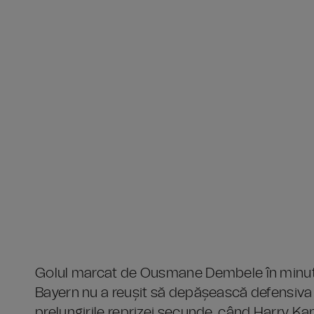
Golul marcat de Ousmane Dembele în minutul 
Bayern nu a reușit să depășească defensiva b
prelungirile reprizei secunde, când Harry Kan