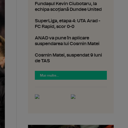
Fundașul Kevin Ciubotaru, la
echipa scoțiană Dundee United
SuperLiga, etapa 4: UTA Arad -
FC Rapid, scor 0-0
ANAD va pune în aplicare
suspendarea lui Cosmin Matei
Cosmin Matei, suspendat 9 luni
de TAS
Mai multe...