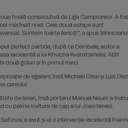
 doua finală consecutivă de Liga Campionilor. A fos
a cel mai înalt nivel. Cele două echipe sunt
ansat. Suntem foarte fericiți”, a spus tehnicianul
ceput perfect partida, după ce Dembele, autor a
pasa excelentă a lui Khvicha Kvaratskhelia. Atât
 două goluri și în primul meci.
aproape de egalare, însă Michael Olise și Luis Dia
ea careului.
mătate de teren, însă portarul Manuel Neuer a trebu
nd cu palma lovitura de cap a lui Joao Neves.
afonov, a avut și el o intervenție excelentă înaint