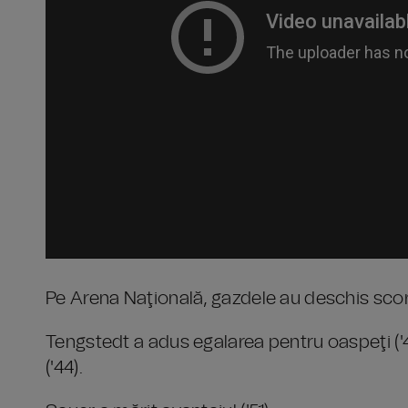
Pe Arena Naţională, gazdele au deschis scoru
Tengstedt a adus egalarea pentru oaspeţi ('41
('44).