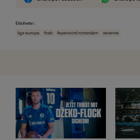
Etichete :
liga europa
fcsb
feyenoord rotterdam
revenire