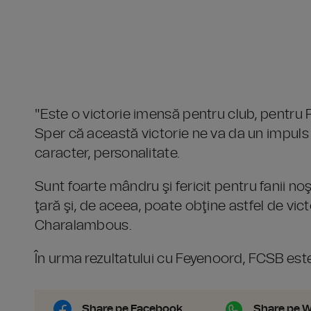
"Este o victorie imensă pentru club, pentru 
Sper că această victorie ne va da un impuls p
caracter, personalitate.
Sunt foarte mândru şi fericit pentru fanii noş
ţară şi, de aceea, poate obţine astfel de vict
Charalambous.
În urma rezultatului cu Feyenoord, FCSB este
Share pe Facebook
Share pe 