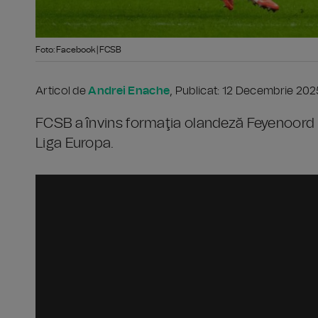
Foto: Facebook | FCSB
Articol de
Andrei Enache
, Publicat: 12 Decembrie 202
FCSB a învins formaţia olandeză Feyenoord R
Liga Europa.