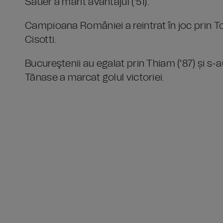
Sauer a mărit avantajul ('51).
Campioana României a reintrat în joc prin Tom
Cisotti.
Bucureştenii au egalat prin Thiam ('87) și s-
Tănase a marcat golul victoriei.