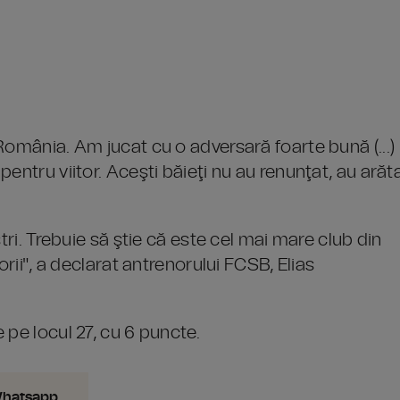
România. Am jucat cu o adversară foarte bună (...)
entru viitor. Aceşti băieţi nu au renunţat, au arăt
tri. Trebuie să ştie că este cel mai mare club din
orii", a declarat antrenorului FCSB, Elias
 pe locul 27, cu 6 puncte.
Whatsapp