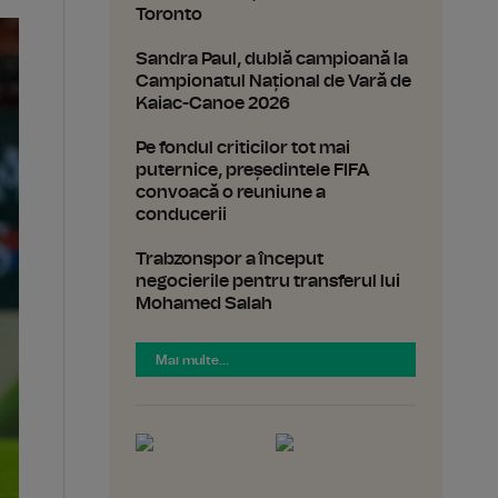
Toronto
Sandra Paul, dublă campioană la
Campionatul Național de Vară de
Kaiac-Canoe 2026
Pe fondul criticilor tot mai
puternice, președintele FIFA
convoacă o reuniune a
conducerii
Trabzonspor a început
negocierile pentru transferul lui
Mohamed Salah
Mai multe...