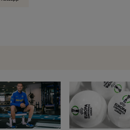
Bosniacul Džeko și-a prelungit contra