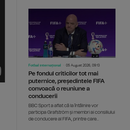
Fotbal internațional
05 August 2026, 09:13
Pe fondul criticilor tot mai
puternice, președintele FIFA
convoacă o reuniune a
conducerii
BBC Sport a aflat că la întâlnire vor
participa Grafström și membri ai consiliului
de conducere al FIFA, printre care...