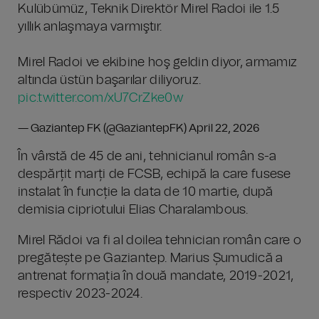
Kulübümüz, Teknik Direktör Mirel Radoi ile 1.5
yıllık anlaşmaya varmıştır.
Mirel Radoi ve ekibine hoş geldin diyor, armamız
altında üstün başarılar diliyoruz.
pic.twitter.com/xU7CrZke0w
— Gaziantep FK (@GaziantepFK)
April 22, 2026
În vârstă de 45 de ani, tehnicianul român s-a
despărțit marți de FCSB, echipă la care fusese
instalat în funcție la data de 10 martie, după
demisia cipriotului Elias Charalambous.
Mirel Rădoi va fi al doilea tehnician român care o
pregătește pe Gaziantep. Marius Șumudică a
antrenat formația în două mandate, 2019-2021,
respectiv 2023-2024.