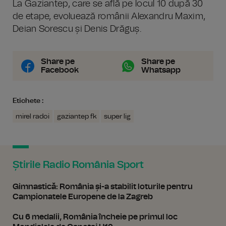
La Gaziantep, care se află pe locul 10 după 30
de etape, evoluează românii Alexandru Maxim,
Deian Sorescu și Denis Drăguș.
Share pe
Share pe
Facebook
Whatsapp
Etichete :
mirel radoi
gaziantep fk
super lig
Știrile Radio România Sport
Gimnastică: România și-a stabilit loturile pentru
Campionatele Europene de la Zagreb
Cu 6 medalii, România încheie pe primul loc