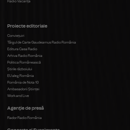
Radio Vacanța
Proiecte editoriale
Conviețuiri
Târgul de Carte Gaudeamus Radio România
Editura Casa Radio
Arhiva Radio România
Politica Românească
Știrile războiului
EU aleg România
România de Nota 10
Ambasadorii Științei
Work and Live
Agenţie de presă
Rador Radio România