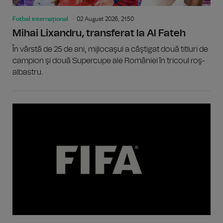
Fotbal internațional
02 August 2026, 21:50
Mihai Lixandru, transferat la Al Fateh
În vârstă de 25 de ani, mijlocaşul a câştigat două titluri de
campion şi două Supercupe ale României în tricoul roş-
albastru.