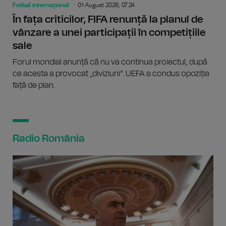
Fotbal internațional
01 August 2026, 07:24
În fața criticilor, FIFA renunță la planul de
vânzare a unei participații în competițiile
sale
Forul mondial anunță că nu va continua proiectul, după
ce acesta a provocat „diviziuni”. UEFA a condus opoziția
față de plan.
Radio România