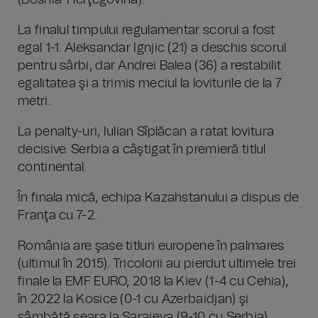
(Bosnia-Herţegovina).
La finalul timpului regulamentar scorul a fost
egal 1-1. Aleksandar Ignjic (21) a deschis scorul
pentru sârbi, dar Andrei Balea (36) a restabilit
egalitatea şi a trimis meciul la loviturile de la 7
metri.
La penalty-uri, Iulian Sîplăcan a ratat lovitura
decisive. Serbia a câştigat în premieră titlul
continental.
În finala mică, echipa Kazahstanului a dispus de
Franţa cu 7-2.
România are şase titluri europene în palmares
(ultimul în 2015). Tricolorii au pierdut ultimele trei
finale la EMF EURO, 2018 la Kiev (1-4 cu Cehia),
în 2022 la Kosice (0-1 cu Azerbaidjan) şi
sâmbătă seara la Sarajeva (9-10 cu Serbia).