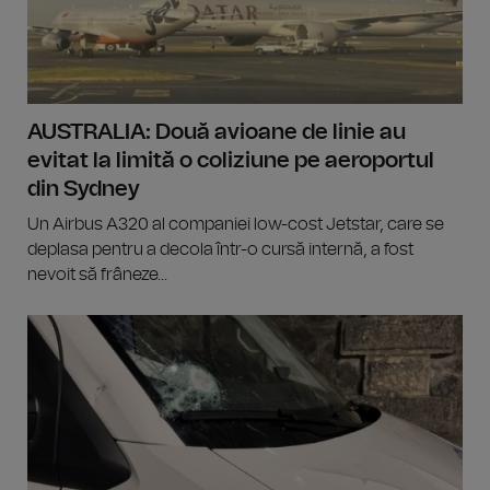
AUSTRALIA: Două avioane de linie au
evitat la limită o coliziune pe aeroportul
din Sydney
Un Airbus A320 al companiei low-cost Jetstar, care se
deplasa pentru a decola într-o cursă internă, a fost
nevoit să frâneze...