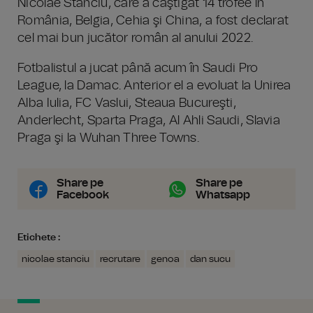
Nicolae Stanciu, care a câştigat 14 trofee în
România, Belgia, Cehia şi China, a fost declarat
cel mai bun jucător român al anului 2022.
Fotbalistul a jucat până acum în Saudi Pro
League, la Damac. Anterior el a evoluat la Unirea
Alba Iulia, FC Vaslui, Steaua Bucureşti,
Anderlecht, Sparta Praga, Al Ahli Saudi, Slavia
Praga şi la Wuhan Three Towns.
Share pe
Share pe
Facebook
Whatsapp
Etichete :
nicolae stanciu
recrutare
genoa
dan sucu