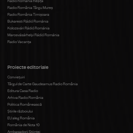
Radio România Reșița
Radio România Târgu Mureș
Radio România Timișoara
Bukaresti Rádió Románia
Kolozsvári Rádió Románia
Marosvásárhelyi Rádió Románia
Radio Vacanța
Proiecte editoriale
Conviețuiri
Târgul de Carte Gaudeamus Radio România
Editura Casa Radio
Arhiva Radio România
Politica Românească
Știrile războiului
EU aleg România
România de Nota 10
Ambasadorii Științei