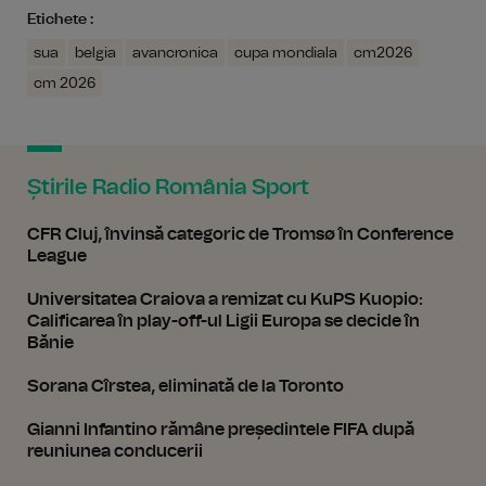
Etichete :
sua
belgia
avancronica
cupa mondiala
cm2026
cm 2026
Știrile Radio România Sport
CFR Cluj, învinsă categoric de Tromsø în Conference
League
Universitatea Craiova a remizat cu KuPS Kuopio:
Calificarea în play-off-ul Ligii Europa se decide în
Bănie
Sorana Cîrstea, eliminată de la Toronto
Gianni Infantino rămâne președintele FIFA după
reuniunea conducerii