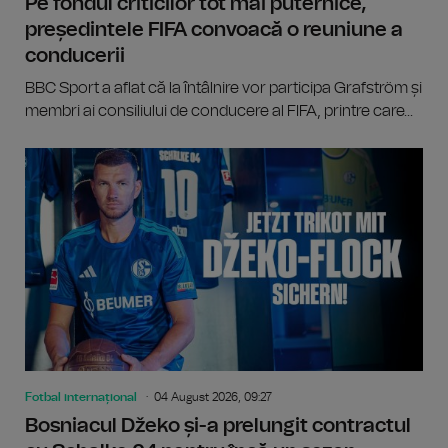
Pe fondul criticilor tot mai puternice,
președintele FIFA convoacă o reuniune a
conducerii
BBC Sport a aflat că la întâlnire vor participa Grafström și
membri ai consiliului de conducere al FIFA, printre care...
Fotbal internațional
04 August 2026, 09:27
Bosniacul Džeko și-a prelungit contractul