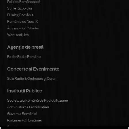
Politica Românească
Știrile războiului
EU aleg România
România de Nota 10
Ambasadorii Științei
Work and Live
Agenţie de presă
Rador Radio România
Concerte şi Evenimente
Sala Radio & Orchestre și Coruri
Instituţii Publice
Societatea Română de Radiodifuziune
Administrația Prezidențială
Guvernul României
Parlamentul României
Senat