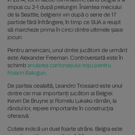
în 2014, tot în fazele eliminatorii, când Belgia s-a
impus cu 2-1 după prelungiri. Înaintea meciului
de la Seattle, belgienii vin după o serie de 17
partide fără înfrângere, în timp ce SUA a reușit
să marcheze prima în cinci dintre ultimele șase
jocuri.
Pentru americani, unul dintre jucătorii de urmărit
este Alexander Freeman. Controversată este în
schimb
anularea cartonașului roșu pentru
Folarin Balogun
.
De partea cealaltă, Leandro Trossard este unul
dintre cei mai importanți jucători ai Belgiei.
Kevin De Bruyne și Romelu Lukaku rămân, la
rândul lor, repere importante în construcția
ofensivă.
Cotele indică un duel foarte strâns. Belgia este