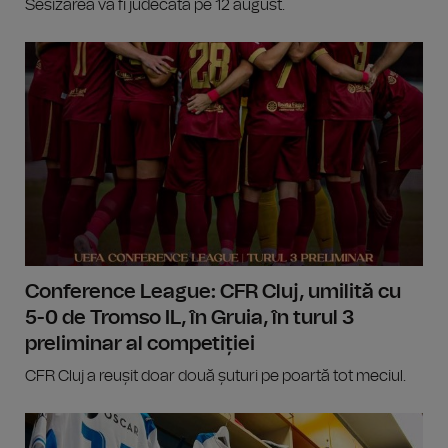
Sesizarea va fi judecată pe 12 august.
Conference League: CFR Cluj, umilită cu
5-0 de Tromso IL, în Gruia, în turul 3
preliminar al competiției
CFR Cluj a reușit doar două șuturi pe poartă tot meciul.