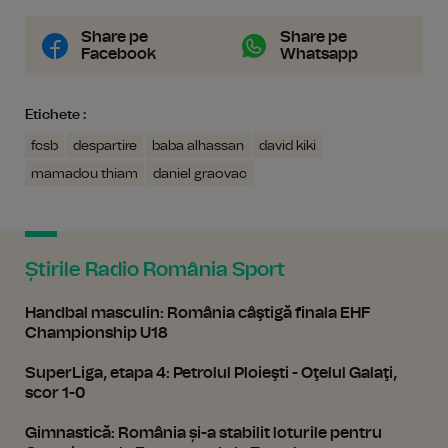
Share pe
Share pe
Facebook
Whatsapp
Etichete :
fcsb
despartire
baba alhassan
david kiki
mamadou thiam
daniel graovac
Știrile Radio România Sport
Handbal masculin: România câştigă finala EHF
Championship U18
SuperLiga, etapa 4: Petrolul Ploieşti - Oţelul Galaţi,
scor 1-0
Gimnastică: România și-a stabilit loturile pentru