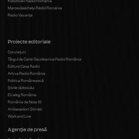
Kolozsvári Rádió Románia
Marosvásárhelyi Rádió Románia
Radio Vacanța
Proiecte editoriale
Conviețuiri
Târgul de Carte Gaudeamus Radio România
Editura Casa Radio
Arhiva Radio România
Politica Românească
Știrile războiului
EU aleg România
România de Nota 10
Ambasadorii Științei
Work and Live
Agenţie de presă