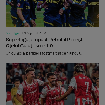
Superliga
09 August 2026, 21:29
SuperLiga, etapa 4: Petrolul Ploieşti -
Oţelul Galaţi, scor 1-0
Unicul gol al partidei a fost marcat de Nlundulu.