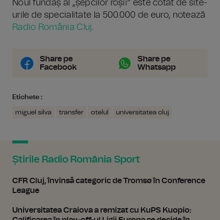
Noul fundaș al „șepcilor roșii” este cotat de site-
urile de specialitate la 500.000 de euro, notează
Radio România Cluj
.
Share pe
Share pe
Facebook
Whatsapp
Etichete :
miguel silva
transfer
otelul
universitatea cluj
Știrile Radio România Sport
CFR Cluj, învinsă categoric de Tromsø în Conference
League
Universitatea Craiova a remizat cu KuPS Kuopio: