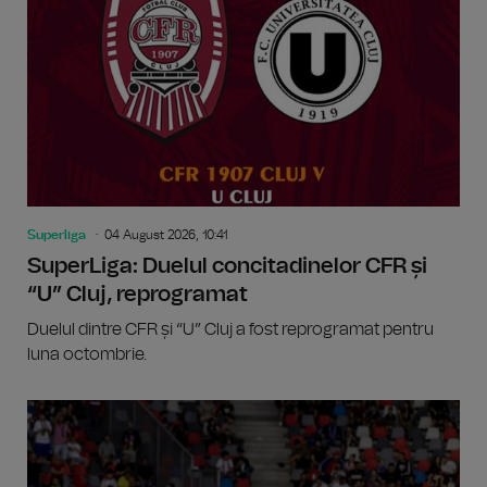
Superliga
04 August 2026, 10:41
SuperLiga: Duelul concitadinelor CFR și
“U” Cluj, reprogramat
Duelul dintre CFR și “U” Cluj a fost reprogramat pentru
luna octombrie.