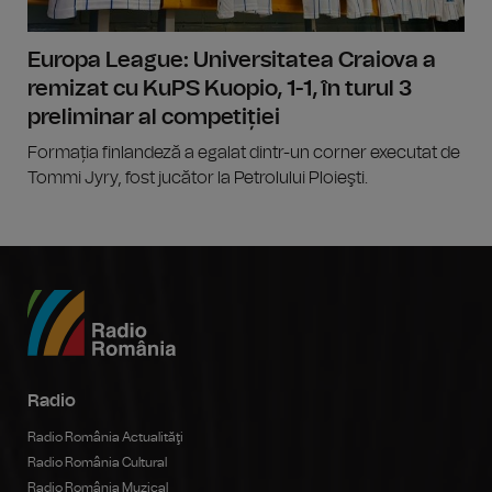
Europa League: Universitatea Craiova a
remizat cu KuPS Kuopio, 1-1, în turul 3
preliminar al competiției
Formația finlandeză a egalat dintr-un corner executat de
Tommi Jyry, fost jucător la Petrolului Ploieşti.
Radio
Radio România Actualităţi
Radio România Cultural
Radio România Muzical