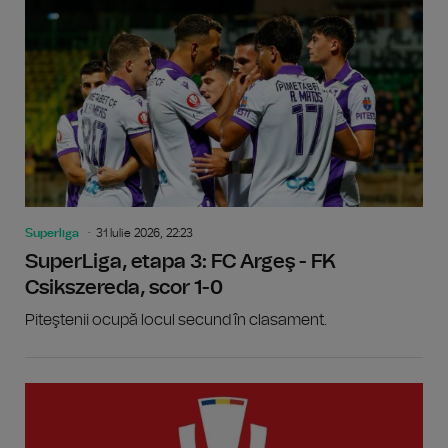
Superliga
31 Iulie 2026, 22:23
SuperLiga, etapa 3: FC Argeş - FK
Csikszereda, scor 1-0
Piteştenii ocupă locul secund în clasament.