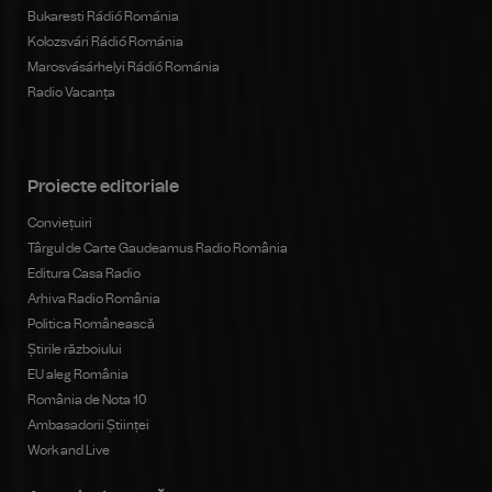
Bukaresti Rádió Románia
Kolozsvári Rádió Románia
Marosvásárhelyi Rádió Románia
Radio Vacanța
Proiecte editoriale
Conviețuiri
Târgul de Carte Gaudeamus Radio România
Editura Casa Radio
Arhiva Radio România
Politica Românească
Știrile războiului
EU aleg România
România de Nota 10
Ambasadorii Științei
Work and Live