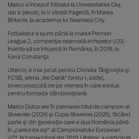
Marco a început fotbalul la Universitatea Cluj,
dar a plecat, la o vârstă fragedă, în Marea
Britanie, la academia lui Swansea City.
Fotbalistul a ajuns până la nivelul Premier
League 2, competiţie rezervată echipelor U23,
înainte să se întoarcă în România, în 2019, la
Farul Constanţa.
Ulterior, a mai jucat pentru Chindia Târgovişte şi
FCSB, arena „Ilie Oană” fiindu-i, astfel,
binecunoscută de pe vremea în care evolua
pentru formaţia dâmboviţeană.
Marco Dulca are în palmares titlul de campion al
Sloveniei (2024) şi Cupa Sloveniei (2025), făcând
parte şi din generaţia care a dus România până
în „careul de aşi” al Campionatului European
U21, la turneul final din 2019. Ulterior, a participat