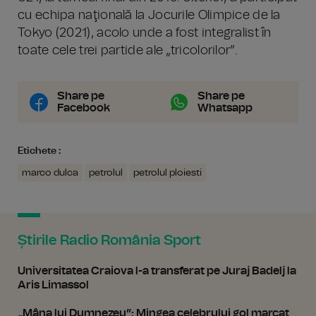
cu echipa naţională la Jocurile Olimpice de la
Tokyo (2021), acolo unde a fost integralist în
toate cele trei partide ale „tricolorilor”.
Share pe
Share pe
Facebook
Whatsapp
Etichete :
marco dulca
petrolul
petrolul ploiesti
Știrile Radio România Sport
Universitatea Craiova l-a transferat pe Juraj Badelj la
Aris Limassol
„Mâna lui Dumnezeu”: Mingea celebrului gol marcat