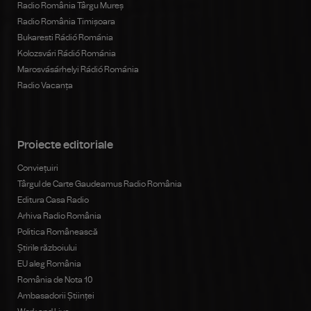
Radio România Târgu Mureș
Radio România Timișoara
Bukaresti Rádió Románia
Kolozsvári Rádió Románia
Marosvásárhelyi Rádió Románia
Radio Vacanța
Proiecte editoriale
Conviețuiri
Târgul de Carte Gaudeamus Radio România
Editura Casa Radio
Arhiva Radio România
Politica Românească
Știrile războiului
EU aleg România
România de Nota 10
Ambasadorii Științei