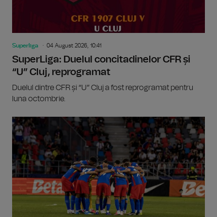
Superliga
04 August 2026, 10:41
SuperLiga: Duelul concitadinelor CFR și
“U” Cluj, reprogramat
Duelul dintre CFR și “U” Cluj a fost reprogramat pentru
luna octombrie.