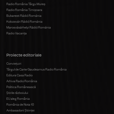
Radio România Târgu Mureș
Radio România Timișoara
Bukaresti Rádió Románia
Kolozsvári Rádió Románia
Marosvásárhelyi Rádió Románia
Radio Vacanța
Proiecte editoriale
Conviețuiri
Târgul de Carte Gaudeamus Radio România
Editura Casa Radio
Arhiva Radio România
Politica Românească
Știrile războiului
EU aleg România
România de Nota 10
Ambasadorii Științei