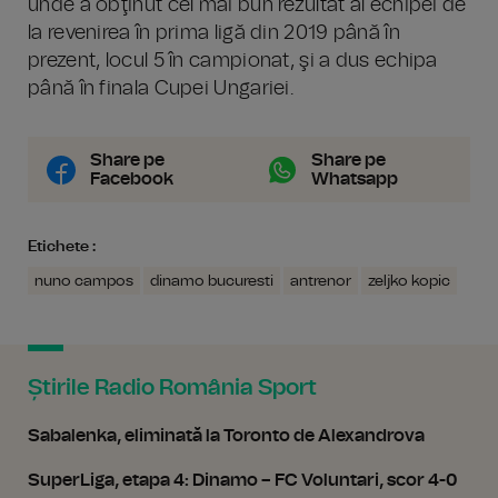
unde a obţinut cel mai bun rezultat al echipei de
la revenirea în prima ligă din 2019 până în
prezent, locul 5 în campionat, şi a dus echipa
până în finala Cupei Ungariei.
Share pe
Share pe
Facebook
Whatsapp
Etichete :
nuno campos
dinamo bucuresti
antrenor
zeljko kopic
Știrile Radio România Sport
Sabalenka, eliminată la Toronto de Alexandrova
SuperLiga, etapa 4: Dinamo – FC Voluntari, scor 4-0