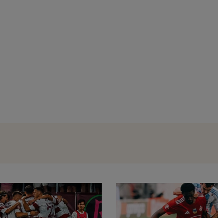
SuperLiga, etapa 3: Universitatea Cluj