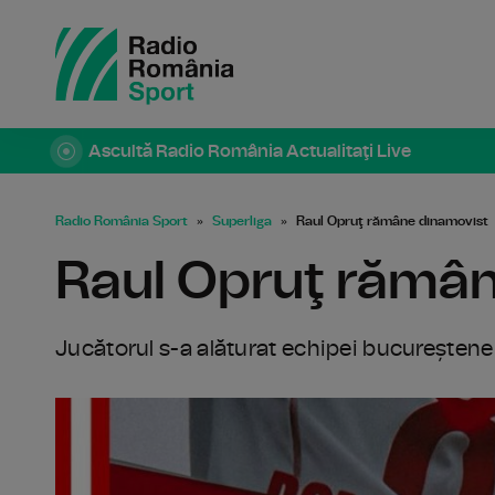
Ascultă Radio România Actualitaţi Live
Radio România Sport
Superliga
Raul Opruţ rămâne dinamovist
Raul Opruţ rămâ
Jucătorul s-a alăturat echipei bucureștene