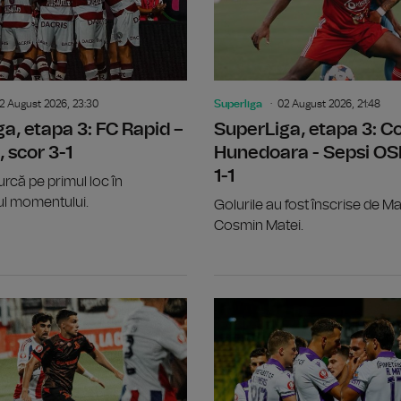
2 August 2026, 23:30
Superliga
02 August 2026, 21:48
a, etapa 3: FC Rapid –
SuperLiga, etapa 3: Co
, scor 3-1
Hunedoara - Sepsi OS
1-1
urcă pe primul loc în
l momentului.
Golurile au fost înscrise de Ma
Cosmin Matei.
SuperLiga, etapa 3: FC Voluntari - UT