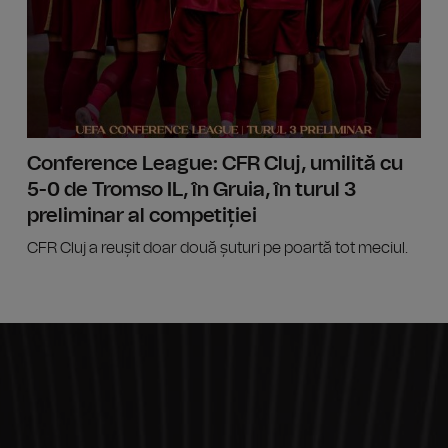
Conference League: CFR Cluj, umilită cu
5-0 de Tromso IL, în Gruia, în turul 3
preliminar al competiției
CFR Cluj a reușit doar două șuturi pe poartă tot meciul.