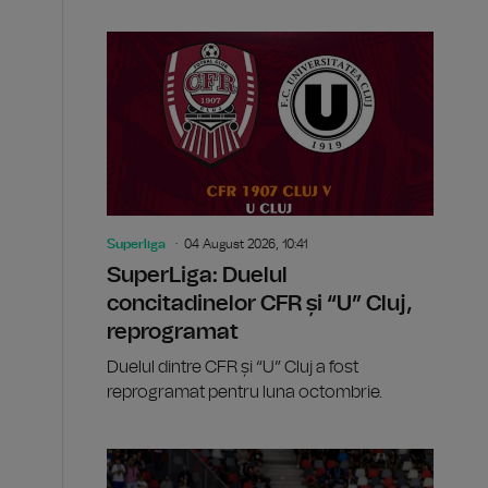
Superliga
04 August 2026, 10:41
SuperLiga: Duelul
concitadinelor CFR și “U” Cluj,
reprogramat
Duelul dintre CFR și “U” Cluj a fost
reprogramat pentru luna octombrie.