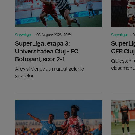
Superliga
03 August 2026, 20:51
Superliga
0
SuperLiga, etapa 3:
SuperLig
Universitatea Cluj - FC
CFR Cluj
Botoşani, scor 2-1
Giuleștenii 
clasamentu
Aliev și Mendy au marcat golurile
gazdelor.