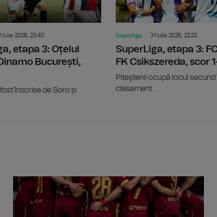
1 Iulie 2026, 23:40
Superliga
31 Iulie 2026, 22:23
a, etapa 3: Oțelul
SuperLiga, etapa 3: FC
 Dinamo București,
FK Csikszereda, scor 1
Piteştenii ocupă locul secund 
clasament.
fost înscrise de Soro și
Noua le