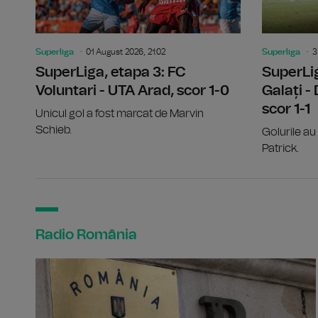
Superliga
01 August 2026, 21:02
Superliga
3
SuperLiga, etapa 3: FC
SuperLig
Voluntari - UTA Arad, scor 1-0
Galați -
scor 1-1
Unicul gol a fost marcat de Marvin
Schieb.
Golurile au 
Patrick.
Radio România