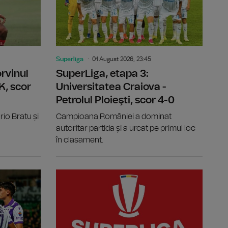
Superliga
01 August 2026, 23:45
rvinul
SuperLiga, etapa 3:
K, scor
Universitatea Craiova -
Petrolul Ploieşti, scor 4-0
rio Bratu și
Campioana României a dominat
autoritar partida și a urcat pe primul loc
în clasament.
A Arad, scor 1-0
SuperLiga, etapa 3: Oțelul Galați - Dinamo București, sco
SuperLiga, 