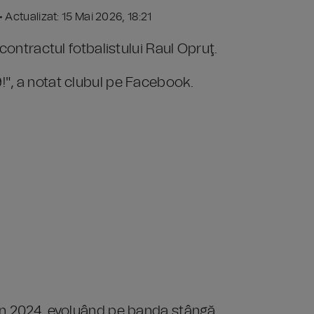
 • Actualizat: 15 Mai 2026, 18:21
contractul fotbalistului Raul Opruţ.
", a notat clubul pe Facebook.
în 2024, evoluând pe banda stângă.