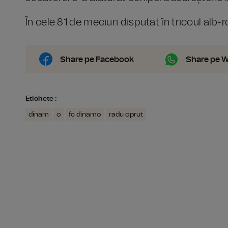
În cele 81 de meciuri disputat în tricoul alb-r
Share pe Facebook
Share pe 
Etichete :
dinam
o
fc dinamo
radu oprut