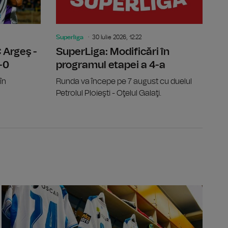
Superliga
30 Iulie 2026, 12:22
 Argeş -
SuperLiga: Modificări în
-0
programul etapei a 4-a
în
Runda va începe pe 7 august cu duelul
Petrolul Ploieşti - Oţelul Galaţi.
ge a integrității, contestată la CCR de USR și PNL
Conference 