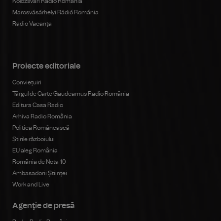
Kolozsvári Rádió Románia
Marosvásárhelyi Rádió Románia
Radio Vacanța
Proiecte editoriale
Conviețuiri
Târgul de Carte Gaudeamus Radio România
Editura Casa Radio
Arhiva Radio România
Politica Românească
Știrile războiului
EU aleg România
România de Nota 10
Ambasadorii Științei
Work and Live
Agenţie de presă