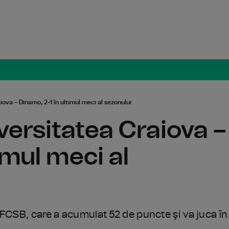
Radio Român
ova – Dinamo, 2-1 în ultimul meci al sezonului
versitatea Craiova –
imul meci al
 FCSB, care a acumulat 52 de puncte şi va juca în