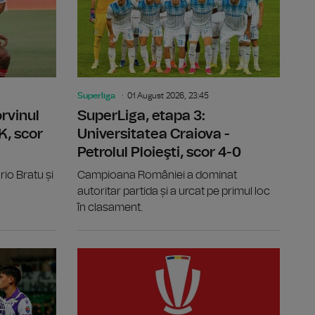
Superliga
01 August 2026, 23:45
rvinul
SuperLiga, etapa 3:
K, scor
Universitatea Craiova -
Petrolul Ploieşti, scor 4-0
rio Bratu și
Campioana României a dominat
autoritar partida și a urcat pe primul loc
în clasament.
A Arad, scor 1-0
SuperLiga, etapa 3: Oțelul Galați - Dinamo București, sco
SuperLiga, 