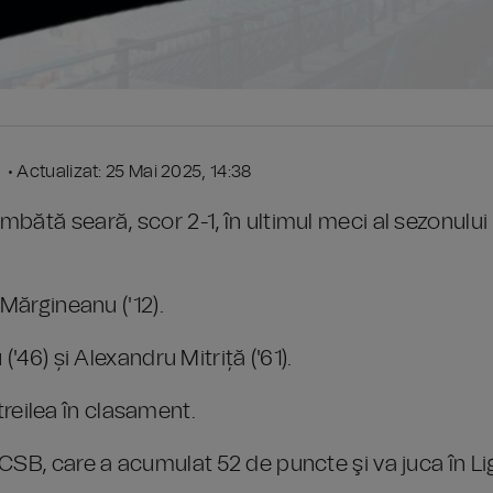
 • Actualizat: 25 Mai 2025, 14:38
bătă seară, scor 2-1, în ultimul meci al sezonului
 Mărgineanu ('12).
'46) și Alexandru Mitriță ('61).
 treilea în clasament.
CSB, care a acumulat 52 de puncte şi va juca în Li