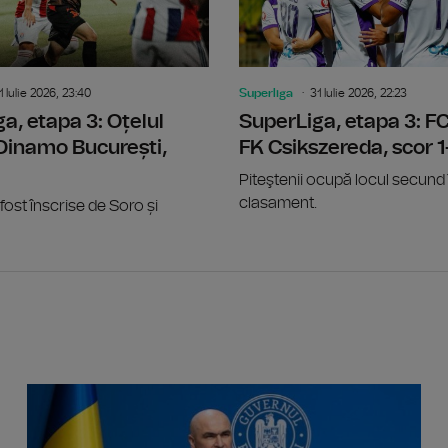
1 Iulie 2026, 23:40
Superliga
31 Iulie 2026, 22:23
a, etapa 3: Oțelul
SuperLiga, etapa 3: FC
 Dinamo București,
FK Csikszereda, scor 1
Piteştenii ocupă locul secund 
clasament.
fost înscrise de Soro și
CNAIR: P