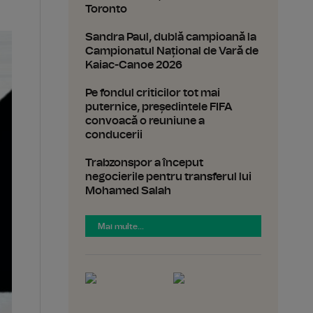
Toronto
Sandra Paul, dublă campioană la
Campionatul Național de Vară de
Kaiac-Canoe 2026
Pe fondul criticilor tot mai
puternice, președintele FIFA
convoacă o reuniune a
conducerii
Trabzonspor a început
negocierile pentru transferul lui
Mohamed Salah
Mai multe...