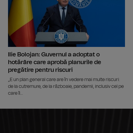
Ilie Bolojan: Guvernul a adoptat o
hotărâre care aprobă planurile de
pregătire pentru riscuri
„E un plan general care are în vedere mai multe riscuri:
de la cutremure, de la războaie, pandemii, inclusiv cel pe
care îl...