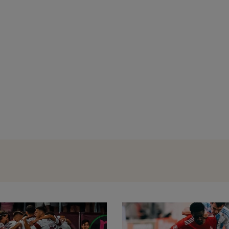
SuperLiga, etapa 3: Universitatea Cluj