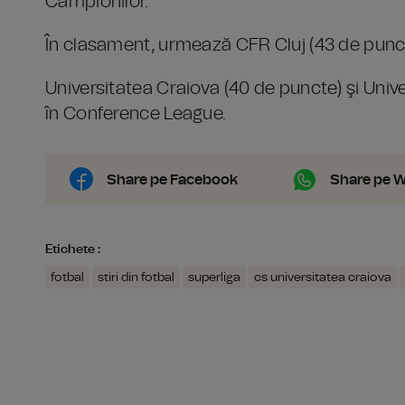
Campionilor.
În clasament, urmează CFR Cluj (43 de puncte
Universitatea Craiova (40 de puncte) şi Unive
în Conference League.
Share pe Facebook
Share pe 
Etichete :
fotbal
stiri din fotbal
superliga
cs universitatea craiova