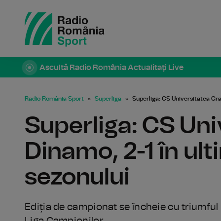
Ascultă Radio România Actualitaţi Live
Radio România Sport
Superliga
Superliga: CS Universitatea Crai
Superliga: CS Uni
Dinamo, 2-1 în ult
sezonului
Ediția de campionat se încheie cu triumful