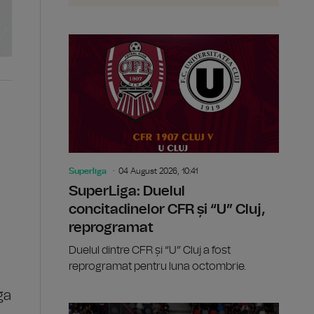
Superliga
04 August 2026, 10:41
SuperLiga: Duelul
concitadinelor CFR și “U” Cluj,
reprogramat
Duelul dintre CFR și “U” Cluj a fost
reprogramat pentru luna octombrie.
ga