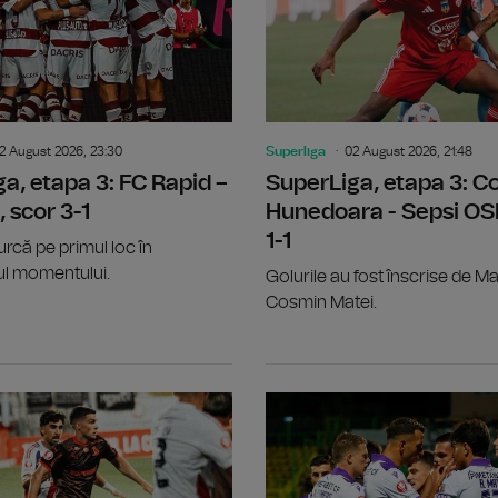
2 August 2026, 23:30
Superliga
02 August 2026, 21:48
a, etapa 3: FC Rapid –
SuperLiga, etapa 3: Co
, scor 3-1
Hunedoara - Sepsi OS
1-1
urcă pe primul loc în
l momentului.
Golurile au fost înscrise de Ma
Cosmin Matei.
SuperLiga, etapa 3: FC Voluntari - UT