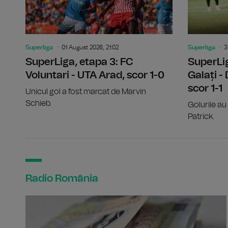
Superliga
01 August 2026, 21:02
Superliga
3
SuperLiga, etapa 3: FC
SuperLig
Voluntari - UTA Arad, scor 1-0
Galați -
scor 1-1
Unicul gol a fost marcat de Marvin
Schieb.
Golurile au 
Patrick.
Radio România