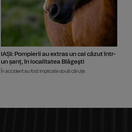
IAȘI: Pompierii au extras un cal căzut într-
un șanț, în localitatea Blăgeşti
În accident au fost implicate două căruțe.