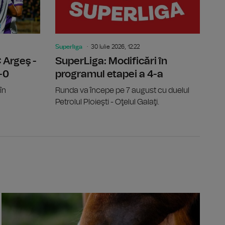
Superliga
30 Iulie 2026, 12:22
 Argeş -
SuperLiga: Modificări în
-0
programul etapei a 4-a
în
Runda va începe pe 7 august cu duelul
Petrolul Ploieşti - Oţelul Galaţi.
este un miliard de lei, alocați pentru siguranţa rutieră de la î
Ilie Boloja