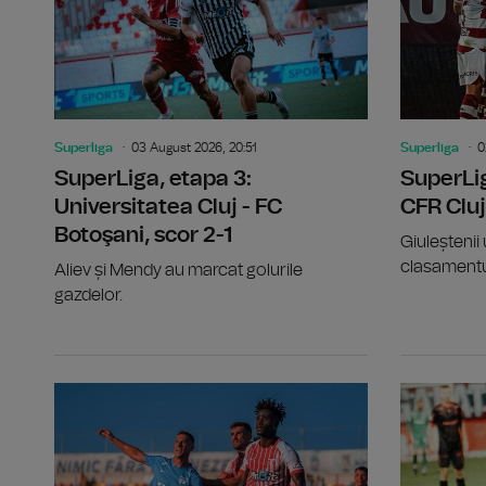
Superliga
03 August 2026, 20:51
Superliga
0
SuperLiga, etapa 3:
SuperLig
Universitatea Cluj - FC
CFR Cluj
Botoşani, scor 2-1
Giuleștenii 
clasamentu
Aliev și Mendy au marcat golurile
gazdelor.