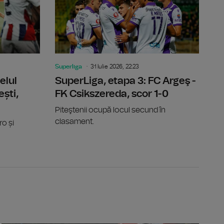
Superliga
31 Iulie 2026, 22:23
elul
SuperLiga, etapa 3: FC Argeş -
ști,
FK Csikszereda, scor 1-0
Piteştenii ocupă locul secund în
clasament.
ro și