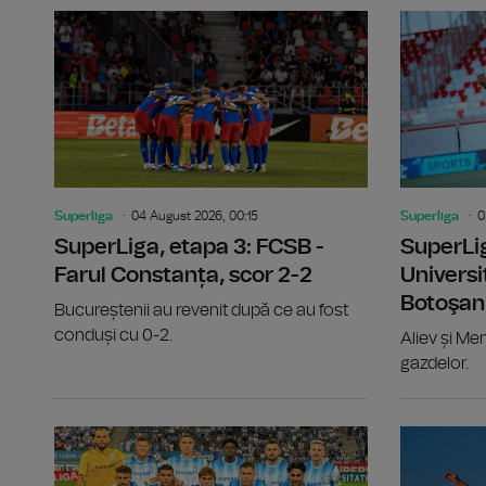
Superliga
04 August 2026, 00:15
Superliga
0
SuperLiga, etapa 3: FCSB -
SuperLig
Farul Constanța, scor 2-2
Universi
Botoşani
Bucureștenii au revenit după ce au fost
conduși cu 0-2.
Aliev și Me
gazdelor.