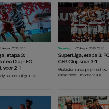
SuperLiga, etapa 3: FCSB - Farul Cons
3 August 2026, 20:51
Superliga
02 August 2026, 23:30
a, etapa 3:
SuperLiga, etapa 3: FC
tatea Cluj - FC
CFR Cluj, scor 3-1
, scor 2-1
Giuleștenii urcă pe primul loc 
clasamentul momentului.
ndy au marcat golurile
SuperLiga, etapa 3: Universitatea Crai