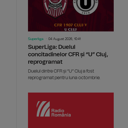
Superliga
04 August 2026, 10:41
SuperLiga: Duelul
concitadinelor CFR și “U” Cluj,
reprogramat
Duelul dintre CFR și “U” Cluj a fost
reprogramat pentru luna octombrie.