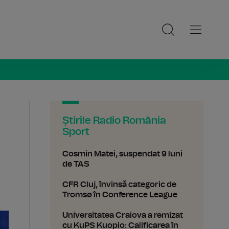
ia Sport
Știrile Radio România
Sport
Cosmin Matei, suspendat 9 luni
de TAS
CFR Cluj, învinsă categoric de
Tromsø în Conference League
Universitatea Craiova a remizat
cu KuPS Kuopio: Calificarea în