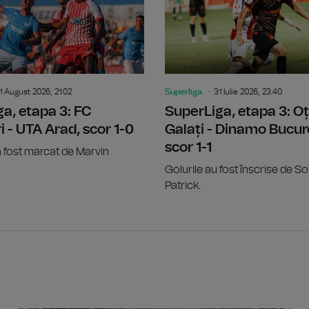
1 August 2026, 21:02
Superliga
31 Iulie 2026, 23:40
a, etapa 3: FC
SuperLiga, etapa 3: Oț
i - UTA Arad, scor 1-0
Galați - Dinamo Bucure
scor 1-1
a fost marcat de Marvin
Golurile au fost înscrise de So
Patrick.