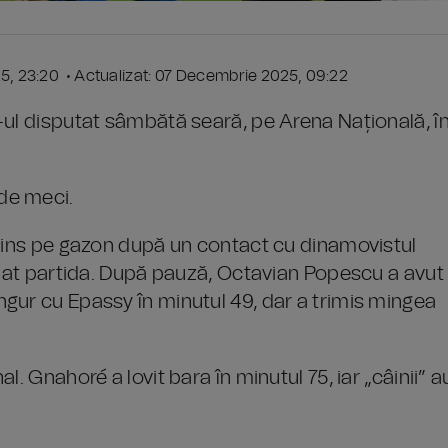
5, 23:20 • Actualizat: 07 Decembrie 2025, 09:22
-ul disputat sâmbătă seară, pe Arena Națională, î
de meci.
ntins pe gazon după un contact cu dinamovistul
inuat partida. După pauză, Octavian Popescu a avut
gur cu Epassy în minutul 49, dar a trimis mingea
. Gnahoré a lovit bara în minutul 75, iar „câinii” a