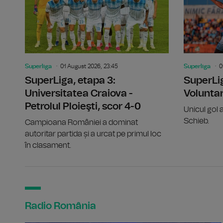
Superliga
01 August 2026, 23:45
Superliga
0
SuperLiga, etapa 3:
SuperLig
Universitatea Craiova -
Voluntar
Petrolul Ploieşti, scor 4-0
Unicul gol 
Schieb.
Campioana României a dominat
autoritar partida și a urcat pe primul loc
în clasament.
Radio România