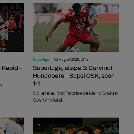
tanța, scor 2-2
SuperLiga, etapa 3: Universitatea Cluj - FC Botoşani, sc
SuperLiga, 
Superliga
02 August 2026, 21:48
 Rapid –
SuperLiga, etapa 3: Corvinul
Hunedoara - Sepsi OSK, scor
1-1
în
Golurile au fost înscrise de Mario Bratu și
Cosmin Matei.
ova - Petrolul Ploieşti, scor 4-0
SuperLiga, etapa 3: FC Voluntari - UTA Arad, scor 1-0
SuperLiga, 