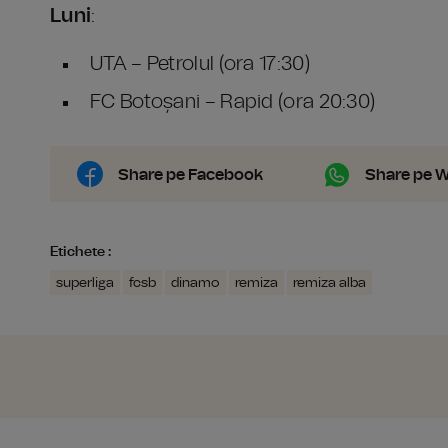
Luni
:
UTA – Petrolul (ora 17:30)
FC Botoșani – Rapid (ora 20:30)
Share pe Facebook
Share pe 
Etichete :
superliga
fcsb
dinamo
remiza
remiza alba