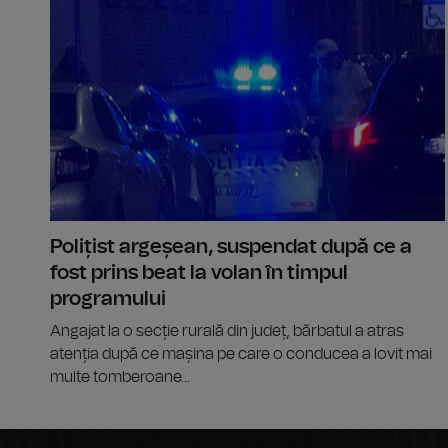
Polițist argeșean, suspendat după ce a
fost prins beat la volan în timpul
programului
Angajat la o secție rurală din județ, bărbatul a atras
atenția după ce mașina pe care o conducea a lovit mai
multe tomberoane...