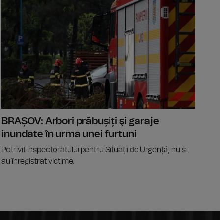
t argeșean, suspendat după ce a fost prins beat la volan în timp
MAE: Atenți
BRAȘOV: Arbori prăbușiți şi garaje
inundate în urma unei furtuni
Potrivit Inspectoratului pentru Situații de Urgență, nu s-
au înregistrat victime.